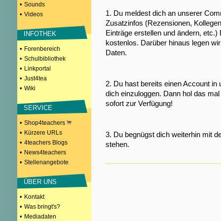
•
Sounds
1. Du meldest dich an unserer Comm
•
Videos
Zusatzinfos (Rezensionen, Kollegen
Einträge erstellen und ändern, etc.)
INFOTHEK
kostenlos. Darüber hinaus legen wi
•
Forenbereich
Daten.
•
Schulbibliothek
•
Linkportal
•
Just4tea
2. Du hast bereits einen Account in
•
Wiki
dich einzuloggen. Dann hol das mal 
sofort zur Verfügung!
SERVICE
•
Shop4teachers
•
Kürzere URLs
3. Du begnügst dich weiterhin mit d
•
4teachers Blogs
stehen.
•
News4teachers
•
Stellenangebote
ÜBER UNS
•
Kontakt
•
Was bringt's?
•
Mediadaten