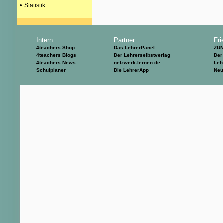
•
Statistik
Intern
Partner
Fri
4teachers Shop
Das LehrerPanel
ZU
4teachers Blogs
Der Lehrerselbstverlag
Der
4teachers News
netzwerk-lernen.de
Leh
Schulplaner
Die LehrerApp
Neu