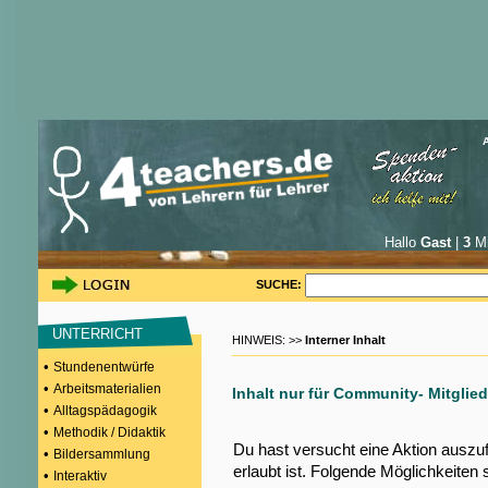
Hallo
Gast
|
3
Mi
SUCHE:
UNTERRICHT
HINWEIS: >>
Interner Inhalt
•
Stundenentwürfe
•
Arbeitsmaterialien
Inhalt nur für Community- Mitglied
•
Alltagspädagogik
•
Methodik / Didaktik
Du hast versucht eine Aktion auszu
•
Bildersammlung
erlaubt ist. Folgende Möglichkeiten 
•
Interaktiv