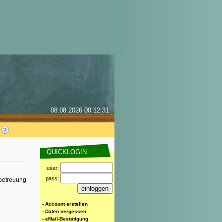
08.08.2026 00:12:31
QUICKLOGIN
user:
pass:
rbetreuung
- Account erstellen
- Daten vergessen
- eMail-Bestätigung