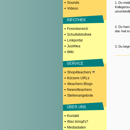
•
Sounds
1. Du meld
Kollegensu
•
Videos
unverbindl
INFOTHEK
2. Du hast
•
Forenbereich
das mal sc
•
Schulbibliothek
•
Linkportal
•
Just4tea
3. Du begn
•
Wiki
SERVICE
•
Shop4teachers
•
Kürzere URLs
•
4teachers Blogs
•
News4teachers
•
Stellenangebote
ÜBER UNS
•
Kontakt
•
Was bringt's?
•
Mediadaten