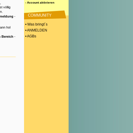
,
- Account aktivieren
t völlig
n.
COMMUNITY
nmeldung
-
• Was bringt´s
Dann hol
• ANMELDEN
• AGBs
 Bereich
-