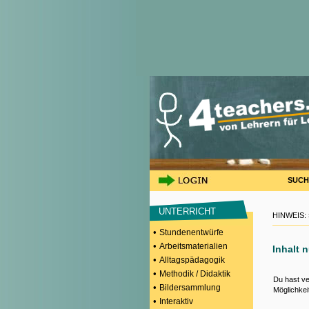
SUCH
UNTERRICHT
HINWEIS:
•
Stundenentwürfe
•
Arbeitsmaterialien
Inhalt 
•
Alltagspädagogik
•
Methodik / Didaktik
Du hast ve
•
Bildersammlung
Möglichkei
•
Interaktiv