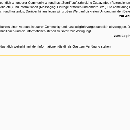
est dich an unserer Community an und hast Zugriff auf zahlreiche Zusatzinfos (Rezensionen
che etc.) und Interaktionen (Messaging, Einträge erstellen und ändern, etc.) Die Anmeldung is
ich und kostenlos. Darüber hinaus legen wir großen Wert auf diskreten Umgang mit den Date
-
zur A
 bereits einen Account in userer Community und hast lediglich vergessen dich einzuloggen. 
hnell nach und die Informationen stehen dir sofort zur Verfügung!
-
zum Login
ügst dich weiterhin mit den Informationen die dir als Gast zur Verfügung stehen.