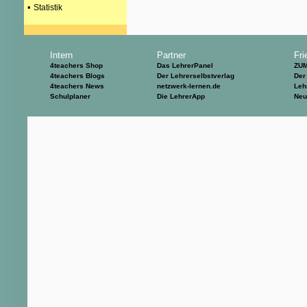
•
Statistik
Intern
Partner
Fri
4teachers Shop
Das LehrerPanel
ZU
4teachers Blogs
Der Lehrerselbstverlag
Der
4teachers News
netzwerk-lernen.de
Leh
Schulplaner
Die LehrerApp
Neu