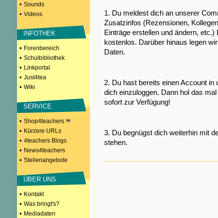
•
Sounds
1. Du meldest dich an unserer Comm
•
Videos
Zusatzinfos (Rezensionen, Kollegen
Einträge erstellen und ändern, etc.)
INFOTHEK
kostenlos. Darüber hinaus legen wi
•
Forenbereich
Daten.
•
Schulbibliothek
•
Linkportal
•
Just4tea
2. Du hast bereits einen Account in
•
Wiki
dich einzuloggen. Dann hol das mal 
sofort zur Verfügung!
SERVICE
•
Shop4teachers
•
Kürzere URLs
3. Du begnügst dich weiterhin mit d
•
4teachers Blogs
stehen.
•
News4teachers
•
Stellenangebote
ÜBER UNS
•
Kontakt
•
Was bringt's?
•
Mediadaten