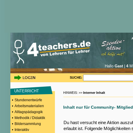
Hallo
Gast
|
4
Mi
SUCHE:
UNTERRICHT
HINWEIS: >>
Interner Inhalt
•
Stundenentwürfe
•
Arbeitsmaterialien
Inhalt nur für Community- Mitglied
•
Alltagspädagogik
•
Methodik / Didaktik
Du hast versucht eine Aktion auszu
•
Bildersammlung
erlaubt ist. Folgende Möglichkeiten 
•
Interaktiv