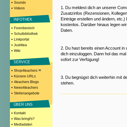
•
Sounds
1. Du meldest dich an unserer Comm
•
Videos
Zusatzinfos (Rezensionen, Kollegen
Einträge erstellen und ändern, etc.)
INFOTHEK
kostenlos. Darüber hinaus legen wi
•
Forenbereich
Daten.
•
Schulbibliothek
•
Linkportal
•
Just4tea
2. Du hast bereits einen Account in
•
Wiki
dich einzuloggen. Dann hol das mal 
sofort zur Verfügung!
SERVICE
•
Shop4teachers
•
Kürzere URLs
3. Du begnügst dich weiterhin mit d
•
4teachers Blogs
stehen.
•
News4teachers
•
Stellenangebote
ÜBER UNS
•
Kontakt
•
Was bringt's?
•
Mediadaten