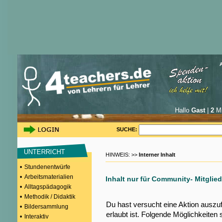
Hallo
Gast
|
2
Mi
SUCHE:
UNTERRICHT
HINWEIS: >>
Interner Inhalt
•
Stundenentwürfe
•
Arbeitsmaterialien
Inhalt nur für Community- Mitglied
•
Alltagspädagogik
•
Methodik / Didaktik
Du hast versucht eine Aktion auszu
•
Bildersammlung
erlaubt ist. Folgende Möglichkeiten 
•
Interaktiv