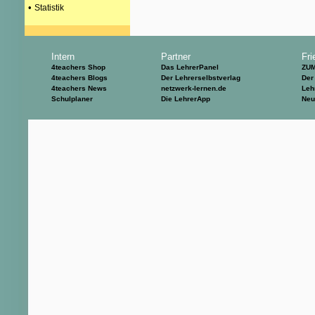
•
Statistik
Intern
Partner
Fri
4teachers Shop
Das LehrerPanel
ZU
4teachers Blogs
Der Lehrerselbstverlag
Der
4teachers News
netzwerk-lernen.de
Leh
Schulplaner
Die LehrerApp
Neu