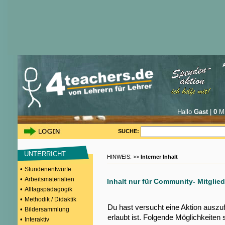
Hallo
Gast
|
0
Mi
SUCHE:
UNTERRICHT
HINWEIS: >>
Interner Inhalt
•
Stundenentwürfe
•
Arbeitsmaterialien
Inhalt nur für Community- Mitglied
•
Alltagspädagogik
•
Methodik / Didaktik
Du hast versucht eine Aktion auszu
•
Bildersammlung
erlaubt ist. Folgende Möglichkeiten 
•
Interaktiv