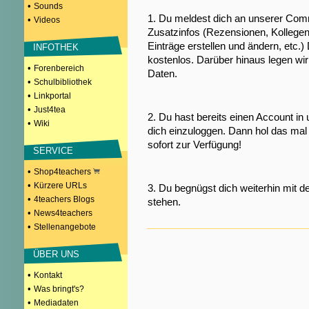
•
Sounds
1. Du meldest dich an unserer Comm
•
Videos
Zusatzinfos (Rezensionen, Kollegen
Einträge erstellen und ändern, etc.)
INFOTHEK
kostenlos. Darüber hinaus legen wi
•
Forenbereich
Daten.
•
Schulbibliothek
•
Linkportal
•
Just4tea
2. Du hast bereits einen Account in
•
Wiki
dich einzuloggen. Dann hol das mal 
sofort zur Verfügung!
SERVICE
•
Shop4teachers
•
Kürzere URLs
3. Du begnügst dich weiterhin mit d
•
4teachers Blogs
stehen.
•
News4teachers
•
Stellenangebote
ÜBER UNS
•
Kontakt
•
Was bringt's?
•
Mediadaten