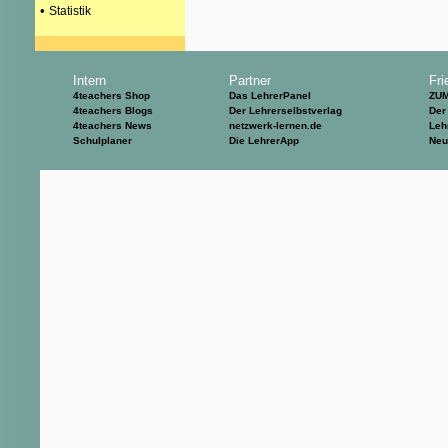
•
Statistik
Intern
Partner
Fri
4teachers Shop
Das LehrerPanel
ZU
4teachers Blogs
Der Lehrerselbstverlag
Der
4teachers News
netzwerk-lernen.de
Leh
Schulplaner
Die LehrerApp
Neu