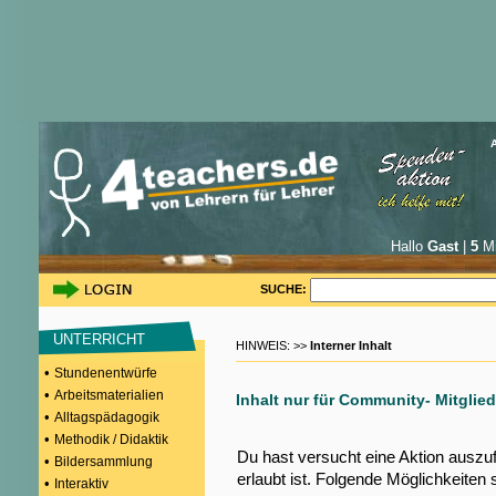
Hallo
Gast
|
5
Mi
SUCHE:
UNTERRICHT
HINWEIS: >>
Interner Inhalt
•
Stundenentwürfe
•
Arbeitsmaterialien
Inhalt nur für Community- Mitglied
•
Alltagspädagogik
•
Methodik / Didaktik
Du hast versucht eine Aktion auszu
•
Bildersammlung
erlaubt ist. Folgende Möglichkeiten 
•
Interaktiv