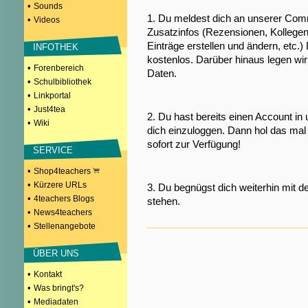
•
Sounds
1. Du meldest dich an unserer Comm
•
Videos
Zusatzinfos (Rezensionen, Kollegen
Einträge erstellen und ändern, etc.)
INFOTHEK
kostenlos. Darüber hinaus legen wi
•
Forenbereich
Daten.
•
Schulbibliothek
•
Linkportal
•
Just4tea
2. Du hast bereits einen Account in
•
Wiki
dich einzuloggen. Dann hol das mal 
sofort zur Verfügung!
SERVICE
•
Shop4teachers
•
Kürzere URLs
3. Du begnügst dich weiterhin mit d
•
4teachers Blogs
stehen.
•
News4teachers
•
Stellenangebote
ÜBER UNS
•
Kontakt
•
Was bringt's?
•
Mediadaten