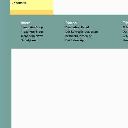
•
Statistik
Intern
Partner
Fri
4teachers Shop
Das LehrerPanel
ZU
4teachers Blogs
Der Lehrerselbstverlag
Der
4teachers News
netzwerk-lernen.de
Leh
Schulplaner
Die LehrerApp
Neu