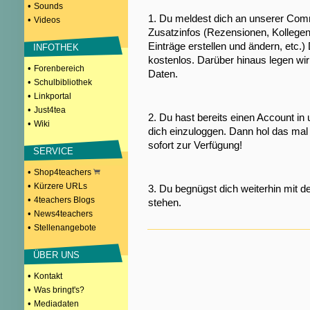
•
Sounds
1. Du meldest dich an unserer Comm
•
Videos
Zusatzinfos (Rezensionen, Kollegen
Einträge erstellen und ändern, etc.)
INFOTHEK
kostenlos. Darüber hinaus legen wi
•
Forenbereich
Daten.
•
Schulbibliothek
•
Linkportal
•
Just4tea
2. Du hast bereits einen Account in
•
Wiki
dich einzuloggen. Dann hol das mal 
sofort zur Verfügung!
SERVICE
•
Shop4teachers
•
Kürzere URLs
3. Du begnügst dich weiterhin mit d
•
4teachers Blogs
stehen.
•
News4teachers
•
Stellenangebote
ÜBER UNS
•
Kontakt
•
Was bringt's?
•
Mediadaten