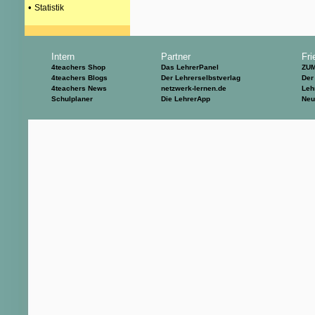
•
Statistik
Intern
Partner
Fri
4teachers Shop
Das LehrerPanel
ZU
4teachers Blogs
Der Lehrerselbstverlag
Der
4teachers News
netzwerk-lernen.de
Leh
Schulplaner
Die LehrerApp
Neu