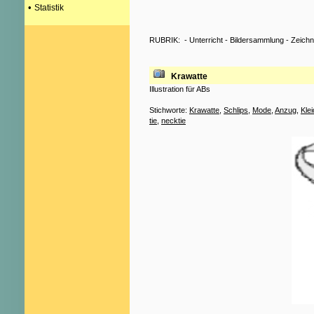
•
Statistik
RUBRIK:
-
Unterricht
-
Bildersammlung
-
Zeich
Krawatte
Illustration für ABs
Stichworte:
Krawatte
,
Schlips
,
Mode
,
Anzug
,
Kle
tie
,
necktie