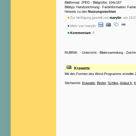
Bildformat: JPEG - Bildgröße: 104x167
Bildtyp: Handzeichnung - Farbinformation: Farbe
Hinweis zu den
Nutzungsrechten
Zur Verfügung gestellt von
marylin
am 19.01
Mehr von marylin:
Kommentare
: 0
RUBRIK:
-
Unterricht
-
Bildersammlung
-
Zeich
Krawatte
Mit den Formen des Word-Programms erstellte Z
Stichworte:
Krawatte
,
Binder
,
Schlips
,
Anlaut K
,
K