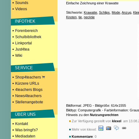
•
Sounds
Einfache Zeichnung einer Krawatte
•
Videos
Stichworte:
Krawatte
,
Schlips
,
Mode
,
Anzug
,
Kle
Knoten
,
tie
,
necktie
INFOTHEK
•
Forenbereich
•
Schulbibliothek
•
Linkportal
•
Just4tea
•
Wiki
SERVICE
•
Shop4teachers
•
Kürzere URLs
•
4teachers Blogs
•
News4teachers
•
Stellenangebote
Bildformat: JPEG - Bildgröße: 614x1555
Bildtyp: Computergrafik - Farbinformation: Grau
ÜBER UNS
Hinweis zu den
Nutzungsrechten
Zur Verfügung gestellt von
klexel
am 13.08.
•
Kontakt
Mehr von klexel:
•
Was bringt's?
•
Mediadaten
Kommentare
: 0