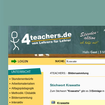
Hallo
Gast
|
3
Mi
SUCHE:
UNTERRICHT
4TEACHERS: -
Bildersammlung
•
Stundenentwürfe
•
Arbeitsmaterialien
Stichwort Krawatte
•
Alltagspädagogik
Zum Stichwort
"Krawatte"
gibt es
3 Einträge
in
•
Methodik / Didaktik
•
Bildersammlung
•
Interaktiv
Krawatte