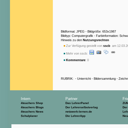
Bildformat: JPEG - Bildgröße: 653x1987
Bildtyp: Computergrafik - Farbinformation: Sch
Hinweis zu den
Nutzungsrechten
Zur Verfügung gestellt von
sscb
am 12.03.2
Mehr von sscb:
Kommentare
: 0
RUBRIK:
-
Unterricht
-
Bildersammlung
-
Zeich
Intern
Partner
Fri
4teachers Shop
Das LehrerPanel
ZU
4teachers Blogs
Der Lehrerselbstverlag
Der
4teachers News
netzwerk-lernen.de
Leh
Schulplaner
Die LehrerApp
Neu