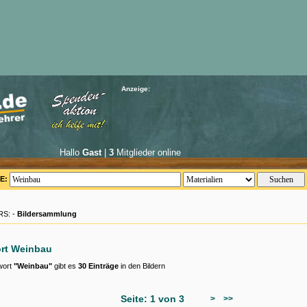
Anzeige:
Hallo
Gast
|
3
Mitglieder online
E:
S: -
Bildersammlung
ort Weinbau
wort
"Weinbau"
gibt es
30 Einträge
in den Bildern
Seite: 1 von 3
>
>>