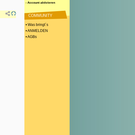
- Account aktivieren
COMMUNITY
• Was bringt´s
• ANMELDEN
• AGBs