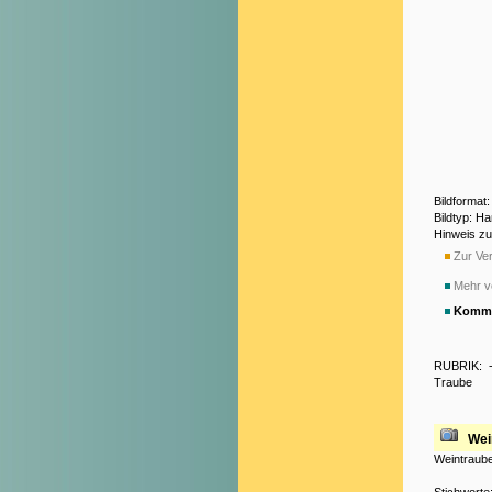
Bildformat
Bildtyp: H
Hinweis z
Zur Ver
Mehr v
Komme
RUBRIK:
Traube
Wei
Weintraube
Stichworte