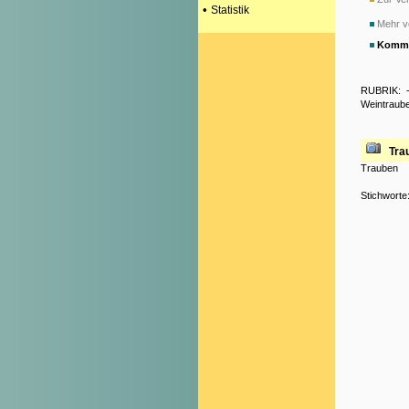
•
Statistik
Mehr v
Komme
RUBRIK:
Weintraub
Tra
Trauben
Stichworte