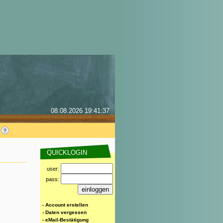
08.08.2026 19:41:37
QUICKLOGIN
user:
pass:
- Account erstellen
- Daten vergessen
- eMail-Bestätigung