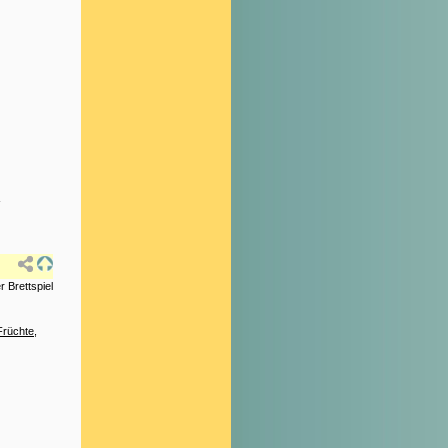
-
r Brettspiel
Früchte
,