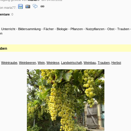
on maria77:
ntare
: 0
-
Unterricht
-
Bildersammlung
-
Fächer
-
Biologie
-
Pflanzen
-
Nutzpflanzen
-
Obst
-
Trauben
en
uben
:
Weintraube
,
Weinbeeren
,
Wein
,
Weinlese
,
Landwirtschaft
,
Weinbau
,
Trauben
,
Herbst