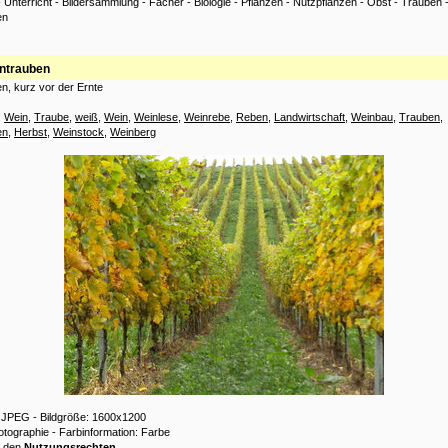
-
Unterricht
-
Bildersammlung
-
Fächer
-
Biologie
-
Pflanzen
-
Nutzpflanzen
-
Obst
-
Trauben
en
ntrauben
n, kurz vor der Ernte
:
Wein
,
Traube
,
weiß
,
Wein
,
Weinlese
,
Weinrebe
,
Reben
,
Landwirtschaft
,
Weinbau
,
Trauben
,
en
,
Herbst
,
Weinstock
,
Weinberg
: JPEG - Bildgröße: 1600x1200
hotographie - Farbinformation: Farbe
u den
Nutzungsrechten