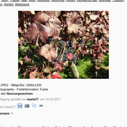
en
,
Herbst
,
Weinstock
: JPEG - Bildgröße: 1600x1200
hotographie - Farbinformation: Farbe
u den
Nutzungsrechten
fügung gestellt von
maria77
am 14.10.2017
on maria77:
ntare
: 0