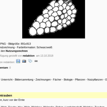
: PNG - Bildgröße: 891x813
andzeichnung - Farbinformation: Schwarzweiß
u den
Nutzungsrechten
fügung gestellt von
redaktion
am 13.10.2018
on redaktion:
ntare
: 0
-
Unterricht
-
Bildersammlung
-
Zeichnungen
-
Fächer
-
Biologie
-
Pflanzen
-
Nutzpflanzen
-
O
ntrauben
n, kurz vor der Ernte
:
Wein
,
Traube
,
blau
,
Wein
,
Weinlese
,
Weinrebe
,
Reben
,
Landwirtschaft
,
Weinbau
,
Trauben
,