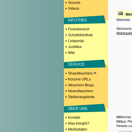
•
Sounds
•
Videos
Wei
Weinrebe
INFOTHEK
Stichworte
•
Forenbereich
Weintraub
•
Schulbibliothek
•
Linkportal
•
Just4tea
•
Wiki
SERVICE
•
Shop4teachers
•
Kürzere URLs
•
4teachers Blogs
•
News4teachers
•
Stellenangebote
ÜBER UNS
Bildformat
•
Kontakt
Bildtyp: P
•
Was bringt's?
Hinweis z
•
Mediadaten
Zur Ver