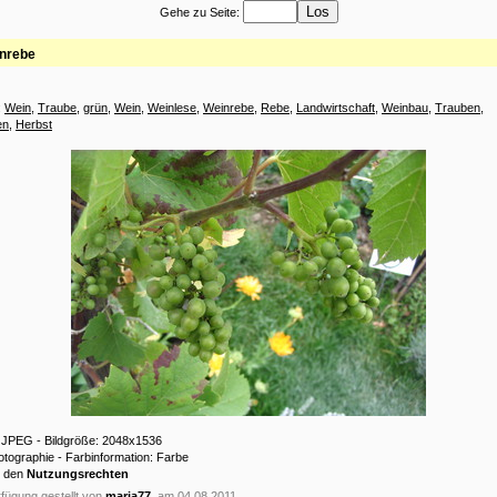
Gehe zu Seite:
nrebe
:
Wein
,
Traube
,
grün
,
Wein
,
Weinlese
,
Weinrebe
,
Rebe
,
Landwirtschaft
,
Weinbau
,
Trauben
,
en
,
Herbst
: JPEG - Bildgröße: 2048x1536
hotographie - Farbinformation: Farbe
u den
Nutzungsrechten
fügung gestellt von
maria77
am 04.08.2011