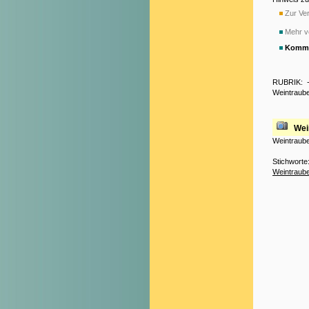
Zur Ver
Mehr v
Komme
RUBRIK:
Weintraub
Wei
Weintraube
Stichworte
Weintraub