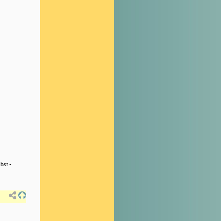
bst
-