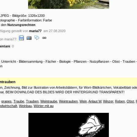
: JPEG - Bildgröße: 1326x1200
hotographie - Farbinformation: Farbe
u den
Nutzungsrechten
fügung gestellt von
maria77
am 27.08.2020
on maria77:
ntare
: 0
-
Unterricht
-
Bildersammlung
-
Fächer
-
Biologie
-
Pflanzen
-
Nutzpflanzen
-
Obst
-
Trauben
en
ntrauben
, Zeichnung, Bild zur Illustration von Arbeitsblättern, für Wort-/Bildkärtchen, Vokabelblatt ode
rmat. BEIM DOWNLOAD DES BILDES WIRD DER HINTERGRUND TRANSPARENT!
:
grapes
,
Traube
,
Trauben
,
Weintraube
,
Weintrauben
,
Wein
,
Anlaut W
,
Winzer
,
Reben
,
Obst
,
ndwirtschaft
,
Weinbau
,
Wörter mit au