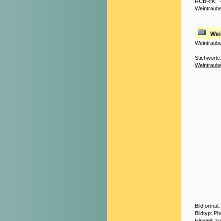
RUBRIK:
Weintraub
Wei
Weintraube
Stichworte
Weintraub
Bildformat
Bildtyp: P
Hinweis z