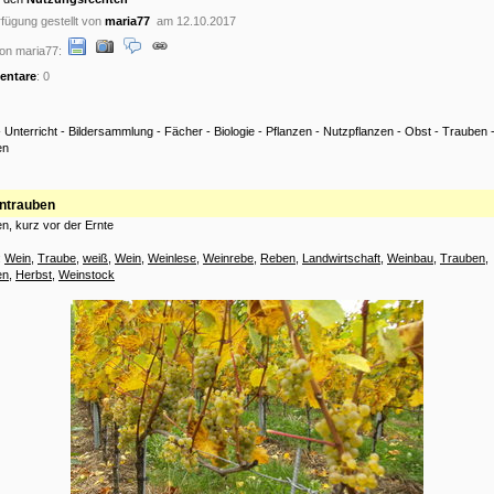
fügung gestellt von
maria77
am 12.10.2017
on maria77:
ntare
: 0
-
Unterricht
-
Bildersammlung
-
Fächer
-
Biologie
-
Pflanzen
-
Nutzpflanzen
-
Obst
-
Trauben
en
ntrauben
n, kurz vor der Ernte
:
Wein
,
Traube
,
weiß
,
Wein
,
Weinlese
,
Weinrebe
,
Reben
,
Landwirtschaft
,
Weinbau
,
Trauben
,
en
,
Herbst
,
Weinstock