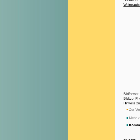
Weintraub
Bildformat
Bildtyp: P
Hinweis z
Zur Ver
Mehr v
Komme