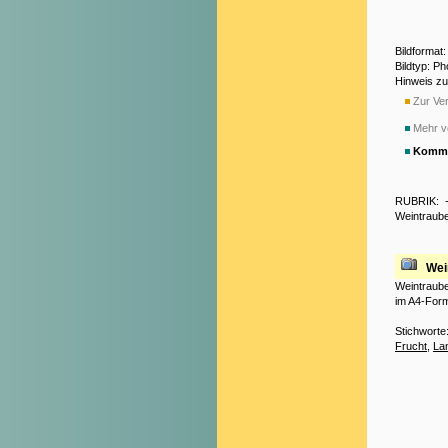
Bildformat
Bildtyp: P
Hinweis z
Zur Ver
Mehr v
Komme
RUBRIK:
Weintraub
Wei
Weintrauben
im A4-Fo
Stichworte
Frucht
,
La