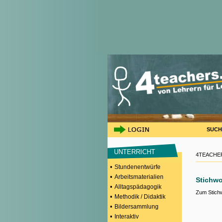
SUCH
UNTERRICHT
4TEACHER
•
Stundenentwürfe
•
Arbeitsmaterialien
Stichw
•
Alltagspädagogik
Zum Stich
•
Methodik / Didaktik
•
Bildersammlung
•
Interaktiv