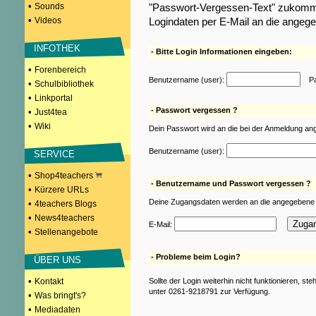
•
Sounds
"Passwort-Vergessen-Text" zukomme
•
Videos
Logindaten per E-Mail an die angeg
INFOTHEK
- Bitte Login Informationen eingeben:
•
Forenbereich
Benutzername (user):
Pas
•
Schulbibliothek
•
Linkportal
- Passwort vergessen ?
•
Just4tea
•
Wiki
Dein Passwort wird an die bei der Anmeldung an
Benutzername (user):
SERVICE
•
Shop4teachers
- Benutzername und Passwort vergessen ?
•
Kürzere URLs
Deine Zugangsdaten werden an die angegebene 
•
4teachers Blogs
•
News4teachers
E-Mail:
•
Stellenangebote
- Probleme beim Login?
ÜBER UNS
•
Kontakt
Sollte der Login weiterhin nicht funktionieren, st
unter 0261-9218791 zur Verfügung.
•
Was bringt's?
•
Mediadaten