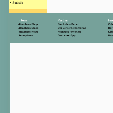
•
Statistik
Intern
Partner
Fri
4teachers Shop
Das LehrerPanel
ZU
4teachers Blogs
Der Lehrerselbstverlag
Der
4teachers News
netzwerk-lernen.de
Leh
Schulplaner
Die LehrerApp
Neu