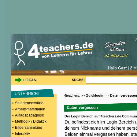
Hallo
Gast
|
2
Mi
SUCHE:
UNTERRICHT
4teachers: >>
Quicklogin:
>>
Daten vergessen
•
Stundenentwürfe
Daten vergessen
•
Arbeitsmaterialien
•
Alltagspädagogik
Der Login Bereich auf 4teachers.de Commun
•
Methodik / Didaktik
Du befindest dich im Login Bereich 
•
Bildersammlung
deinem Nickname und deinem persön
•
Interaktiv
Beiden einmal vergessen haben, steh