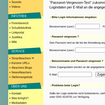
•
Sounds
"Passwort-Vergessen-Text" zukomme
•
Videos
Logindaten per E-Mail an die angeg
INFOTHEK
- Bitte Login Informationen eingeben:
•
Forenbereich
Benutzername (user):
Pas
•
Schulbibliothek
•
Linkportal
- Passwort vergessen ?
•
Just4tea
•
Wiki
Dein Passwort wird an die bei der Anmeldung an
Benutzername (user):
SERVICE
•
Shop4teachers
- Benutzername und Passwort vergessen ?
•
Kürzere URLs
Deine Zugangsdaten werden an die angegebene 
•
4teachers Blogs
•
News4teachers
E-Mail:
•
Stellenangebote
- Probleme beim Login?
ÜBER UNS
•
Kontakt
Sollte der Login weiterhin nicht funktionieren, st
unter 0261-9218791 zur Verfügung.
•
Was bringt's?
•
Mediadaten