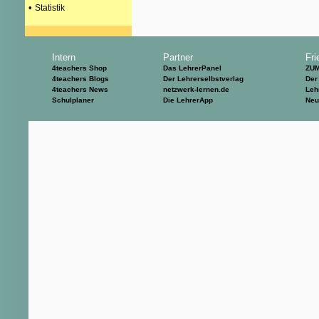
•
Statistik
Intern
Partner
Fri
4teachers Shop
Das LehrerPanel
ZU
4teachers Blogs
Der Lehrerselbstverlag
Der
4teachers News
netzwerk-lernen.de
Leh
Schulplaner
Die LehrerApp
Neu