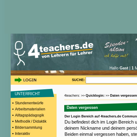
Hallo
Gast
|
1
M
SUCHE:
UNTERRICHT
4teachers: >>
Quicklogin:
>>
Daten vergessen
•
Stundenentwürfe
Daten vergessen
•
Arbeitsmaterialien
•
Alltagspädagogik
Der Login Bereich auf 4teachers.de Commun
•
Methodik / Didaktik
Du befindest dich im Login Bereich 
•
Bildersammlung
deinem Nickname und deinem persön
•
Interaktiv
Beiden einmal vergessen haben, steh