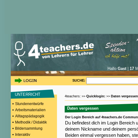
Hallo
Gast
|
17
Mi
SUCHE:
UNTERRICHT
4teachers: >>
Quicklogin:
>>
Daten vergessen
•
Stundenentwürfe
Daten vergessen
•
Arbeitsmaterialien
•
Alltagspädagogik
Der Login Bereich auf 4teachers.de Commun
•
Methodik / Didaktik
Du befindest dich im Login Bereich 
•
Bildersammlung
deinem Nickname und deinem persön
•
Interaktiv
Beiden einmal vergessen haben, steh