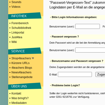
•
Sounds
"Passwort-Vergessen-Text" zukomme
•
Videos
Logindaten per E-Mail an die angeg
INFOTHEK
- Bitte Login Informationen eingeben:
•
Forenbereich
Benutzername (user):
Pas
•
Schulbibliothek
•
Linkportal
- Passwort vergessen ?
•
Just4tea
•
Wiki
Dein Passwort wird an die bei der Anmeldung an
Benutzername (user):
SERVICE
•
Shop4teachers
- Benutzername und Passwort vergessen ?
•
Kürzere URLs
Deine Zugangsdaten werden an die angegebene 
•
4teachers Blogs
•
News4teachers
E-Mail:
•
Stellenangebote
- Probleme beim Login?
ÜBER UNS
•
Kontakt
Sollte der Login weiterhin nicht funktionieren, st
unter 0261-9218791 zur Verfügung.
•
Was bringt's?
•
Mediadaten