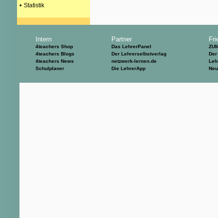
•
Statistik
Intern
Partner
Fri
4teachers Shop
Das LehrerPanel
ZU
4teachers Blogs
Der Lehrerselbstverlag
Der
4teachers News
netzwerk-lernen.de
Leh
Schulplaner
Die LehrerApp
Neu