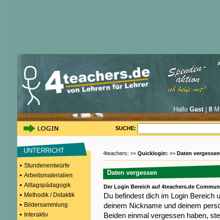
Hallo
Gast
|
8
Mi
SUCHE:
UNTERRICHT
4teachers: >>
Quicklogin:
>>
Daten vergessen
•
Stundenentwürfe
Daten vergessen
•
Arbeitsmaterialien
•
Alltagspädagogik
Der Login Bereich auf 4teachers.de Commun
•
Methodik / Didaktik
Du befindest dich im Login Bereich 
•
Bildersammlung
deinem Nickname und deinem persön
•
Interaktiv
Beiden einmal vergessen haben, steh