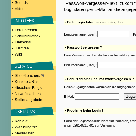
•
Sounds
"Passwort-Vergessen-Text" zukomme
•
Videos
Logindaten per E-Mail an die angeg
INFOTHEK
- Bitte Login Informationen eingeben:
•
Forenbereich
Benutzername (user):
Pas
•
Schulbibliothek
•
Linkportal
- Passwort vergessen ?
•
Just4tea
•
Wiki
Dein Passwort wird an die bei der Anmeldung an
Benutzername (user):
SERVICE
•
Shop4teachers
- Benutzername und Passwort vergessen ?
•
Kürzere URLs
Deine Zugangsdaten werden an die angegebene 
•
4teachers Blogs
•
News4teachers
E-Mail:
•
Stellenangebote
- Probleme beim Login?
ÜBER UNS
•
Kontakt
Sollte der Login weiterhin nicht funktionieren, st
unter 0261-9218791 zur Verfügung.
•
Was bringt's?
•
Mediadaten