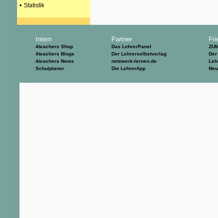
•
Statistik
Intern
Partner
Fri
4teachers Shop
Das LehrerPanel
ZU
4teachers Blogs
Der Lehrerselbstverlag
Der
4teachers News
netzwerk-lernen.de
Leh
Schulplaner
Die LehrerApp
Neu