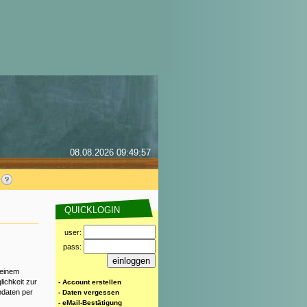
08.08.2026 09:49:57
QUICKLOGIN
user:
pass:
deinem
ichkeit zur
- Account erstellen
ndaten per
- Daten vergessen
- eMail-Bestätigung