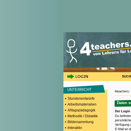
SUCH
UNTERRICHT
4teachers:
•
Stundenentwürfe
Daten v
•
Arbeitsmaterialien
•
Alltagspädagogik
Der Login
•
Methodik / Didaktik
Du befinde
persönliche
•
Bildersammlung
Verfügung 
•
Interaktiv
E-Mail an 