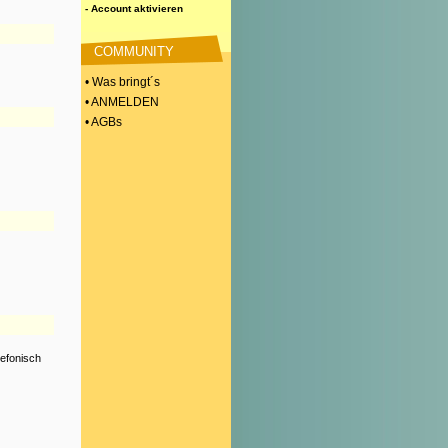
- Account aktivieren
COMMUNITY
• Was bringt´s
• ANMELDEN
• AGBs
lefonisch