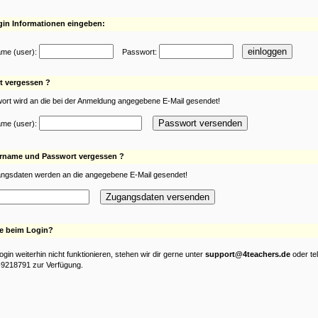
gin Informationen eingeben:
me (user):
Passwort:
t vergessen ?
ort wird an die bei der Anmeldung angegebene E-Mail gesendet!
me (user):
rname und Passwort vergessen ?
ngsdaten werden an die angegebene E-Mail gesendet!
e beim Login?
Login weiterhin nicht funktionieren, stehen wir dir gerne unter
support@4teachers.de
oder te
-9218791 zur Verfügung.