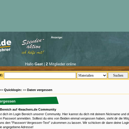
Anzeige:
Hallo
Gast
|
2
Mitglieder online
E:
 >>
Quicklogin:
>>
Daten vergessen
ergessen
 Bereich auf 4teachers.de Community
st dich im Login Bereich unserer Community. Hier kannst du dich mit deinem Nickname und 
n Passwort anmelden. Solltest du eins von Beiden einmal vergessen haben, steht dir die Mögl
uns den "Passwort-Vergessen-Text" zukommen zu lassen. Wir schicken dir dann deine Logi
die angegebene Adresse!