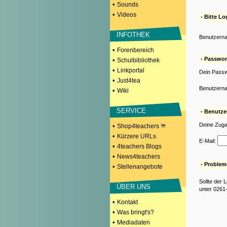
•
Sounds
•
Videos
- Bitte Lo
INFOTHEK
Benutzerna
•
Forenbereich
- Passwor
•
Schulbibliothek
•
Linkportal
Dein Passw
•
Just4tea
Benutzerna
•
Wiki
SERVICE
- Benutze
Deine Zuga
•
Shop4teachers
•
Kürzere URLs
E-Mail:
•
4teachers Blogs
•
News4teachers
- Problem
•
Stellenangebote
Sollte der 
ÜBER UNS
unter 0261
•
Kontakt
•
Was bringt's?
•
Mediadaten