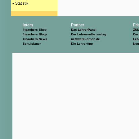
•
Statistik
Intern
Partner
Fri
4teachers Shop
Das LehrerPanel
ZU
4teachers Blogs
Der Lehrerselbstverlag
Der
4teachers News
netzwerk-lernen.de
Leh
Schulplaner
Die LehrerApp
Neu