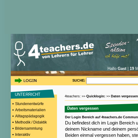
Hallo
Gast
|
19
Mi
SUCHE:
UNTERRICHT
4teachers: >>
Quicklogin:
>>
Daten vergessen
•
Stundenentwürfe
Daten vergessen
•
Arbeitsmaterialien
•
Alltagspädagogik
Der Login Bereich auf 4teachers.de Commun
•
Methodik / Didaktik
Du befindest dich im Login Bereich 
•
Bildersammlung
deinem Nickname und deinem persön
•
Interaktiv
Beiden einmal vergessen haben, steh