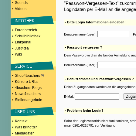
•
Sounds
"Passwort-Vergessen-Text" zukomme
•
Videos
Logindaten per E-Mail an die angeg
INFOTHEK
- Bitte Login Informationen eingeben:
•
Forenbereich
Benutzername (user):
Pas
•
Schulbibliothek
•
Linkportal
- Passwort vergessen ?
•
Just4tea
•
Wiki
Dein Passwort wird an die bei der Anmeldung an
Benutzername (user):
SERVICE
•
Shop4teachers
- Benutzername und Passwort vergessen ?
•
Kürzere URLs
Deine Zugangsdaten werden an die angegebene 
•
4teachers Blogs
•
News4teachers
E-Mail:
•
Stellenangebote
- Probleme beim Login?
ÜBER UNS
•
Kontakt
Sollte der Login weiterhin nicht funktionieren, st
unter 0261-9218791 zur Verfügung.
•
Was bringt's?
•
Mediadaten