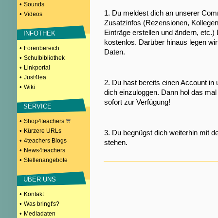
•
Sounds
1. Du meldest dich an unserer Comm
•
Videos
Zusatzinfos (Rezensionen, Kollegen
Einträge erstellen und ändern, etc.)
INFOTHEK
kostenlos. Darüber hinaus legen wi
•
Forenbereich
Daten.
•
Schulbibliothek
•
Linkportal
•
Just4tea
2. Du hast bereits einen Account in
•
Wiki
dich einzuloggen. Dann hol das mal 
sofort zur Verfügung!
SERVICE
•
Shop4teachers
•
Kürzere URLs
3. Du begnügst dich weiterhin mit d
•
4teachers Blogs
stehen.
•
News4teachers
•
Stellenangebote
ÜBER UNS
•
Kontakt
•
Was bringt's?
•
Mediadaten