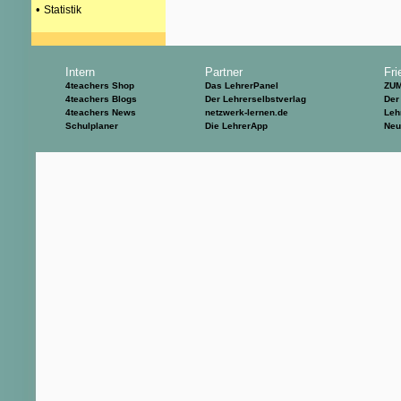
•
Statistik
Intern
Partner
Fri
4teachers Shop
Das LehrerPanel
ZU
4teachers Blogs
Der Lehrerselbstverlag
Der
4teachers News
netzwerk-lernen.de
Leh
Schulplaner
Die LehrerApp
Neu