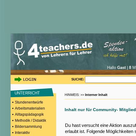
Hallo
Gast
|
8
Mi
SUCHE:
UNTERRICHT
HINWEIS: >>
Interner Inhalt
•
Stundenentwürfe
•
Arbeitsmaterialien
Inhalt nur für Community- Mitglied
•
Alltagspädagogik
•
Methodik / Didaktik
Du hast versucht eine Aktion auszu
•
Bildersammlung
erlaubt ist. Folgende Möglichkeiten 
•
Interaktiv