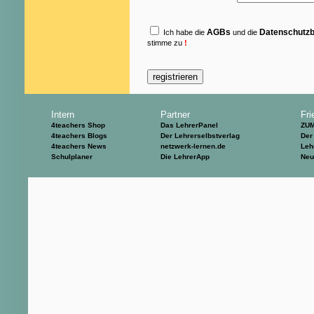
AGBs
Datenschutz
Ich habe die
und die
stimme zu
!
Intern
Partner
Fri
4teachers Shop
Das LehrerPanel
ZU
4teachers Blogs
Der Lehrerselbstverlag
Der
4teachers News
netzwerk-lernen.de
Leh
Schulplaner
Die LehrerApp
Neu