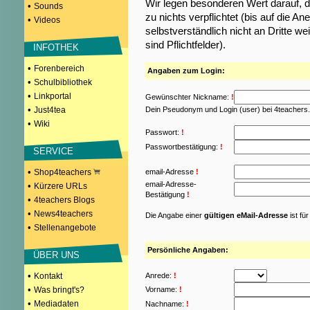
Wir legen besonderen Wert darauf, d
•
Sounds
zu nichts verpflichtet (bis auf die
•
Videos
selbstverständlich nicht an Dritte w
sind Pflichtfelder).
INFOTHEK
•
Forenbereich
Angaben zum Login:
•
Schulbibliothek
•
Linkportal
Gewünschter Nickname:
!
•
Just4tea
Dein Pseudonym und Login (user) bei 4teachers
•
Wiki
Passwort:
!
Passwortbestätigung:
!
SERVICE
•
Shop4teachers
email-Adresse
!
email-Adresse-
•
Kürzere URLs
Bestätigung
!
•
4teachers Blogs
•
News4teachers
Die Angabe einer
gültigen eMail-Adresse
ist fü
•
Stellenangebote
Persönliche Angaben:
ÜBER UNS
•
Kontakt
Anrede:
!
•
Was bringt's?
Vorname:
!
•
Mediadaten
Nachname:
!