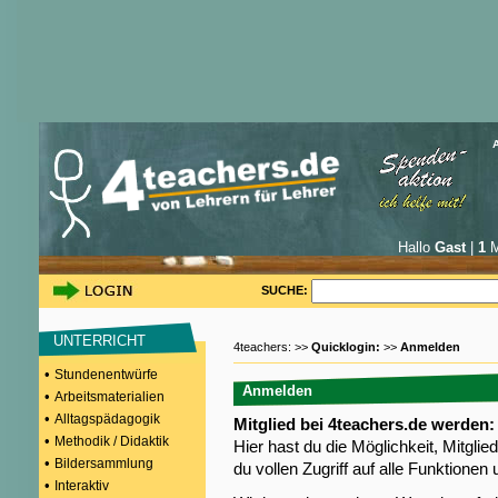
Hallo
Gast
|
1
M
SUCHE:
UNTERRICHT
4teachers: >>
Quicklogin:
>>
Anmelden
•
Stundenentwürfe
Anmelden
•
Arbeitsmaterialien
•
Alltagspädagogik
Mitglied bei 4teachers.de werden:
•
Methodik / Didaktik
Hier hast du die Möglichkeit, Mitgli
•
Bildersammlung
du vollen Zugriff auf alle Funktione
•
Interaktiv