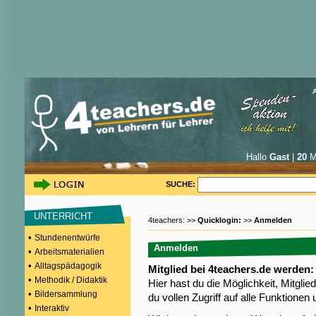
Hallo
Gast
|
20
Mi
SUCHE:
UNTERRICHT
4teachers: >>
Quicklogin:
>>
Anmelden
•
Stundenentwürfe
Anmelden
•
Arbeitsmaterialien
•
Alltagspädagogik
Mitglied bei 4teachers.de werden:
•
Methodik / Didaktik
Hier hast du die Möglichkeit, Mitgli
•
Bildersammlung
du vollen Zugriff auf alle Funktione
•
Interaktiv