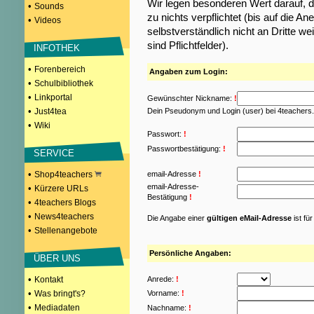
Wir legen besonderen Wert darauf, d
•
Sounds
zu nichts verpflichtet (bis auf die
•
Videos
selbstverständlich nicht an Dritte w
sind Pflichtfelder).
INFOTHEK
•
Forenbereich
Angaben zum Login:
•
Schulbibliothek
•
Linkportal
Gewünschter Nickname:
!
•
Just4tea
Dein Pseudonym und Login (user) bei 4teachers
•
Wiki
Passwort:
!
Passwortbestätigung:
!
SERVICE
•
Shop4teachers
email-Adresse
!
email-Adresse-
•
Kürzere URLs
Bestätigung
!
•
4teachers Blogs
•
News4teachers
Die Angabe einer
gültigen eMail-Adresse
ist fü
•
Stellenangebote
Persönliche Angaben:
ÜBER UNS
•
Kontakt
Anrede:
!
•
Was bringt's?
Vorname:
!
•
Mediadaten
Nachname:
!