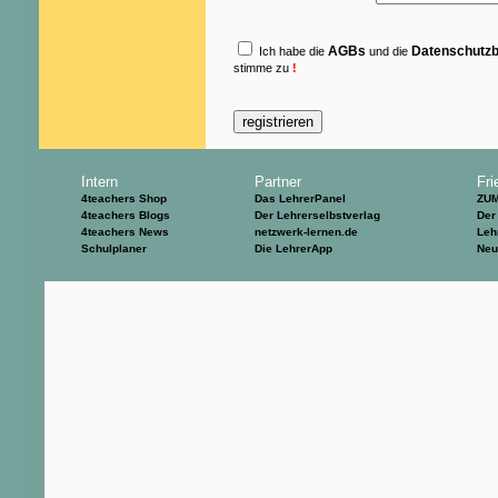
AGBs
Datenschutz
Ich habe die
und die
stimme zu
!
Intern
Partner
Fri
4teachers Shop
Das LehrerPanel
ZU
4teachers Blogs
Der Lehrerselbstverlag
Der
4teachers News
netzwerk-lernen.de
Leh
Schulplaner
Die LehrerApp
Neu