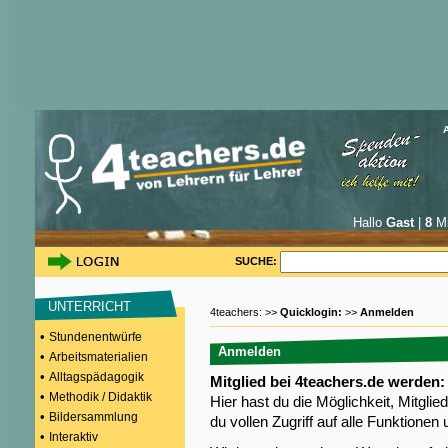
Hallo
Gast
|
8
Mi
SUCHE:
UNTERRICHT
4teachers: >>
Quicklogin:
>>
Anmelden
•
Stundenentwürfe
Anmelden
•
Arbeitsmaterialien
•
Alltagspädagogik
Mitglied bei 4teachers.de werden:
•
Methodik / Didaktik
Hier hast du die Möglichkeit, Mitgli
•
Bildersammlung
du vollen Zugriff auf alle Funktione
•
Interaktiv