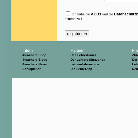
AGBs
Datenschutz
Ich habe die
und die
stimme zu
!
Intern
Partner
Fri
4teachers Shop
Das LehrerPanel
ZU
4teachers Blogs
Der Lehrerselbstverlag
Der
4teachers News
netzwerk-lernen.de
Leh
Schulplaner
Die LehrerApp
Neu