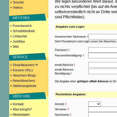
Wir legen besonderen Wert darauf, d
•
Sounds
zu nichts verpflichtet (bis auf die
•
Videos
selbstverständlich nicht an Dritte w
sind Pflichtfelder).
INFOTHEK
•
Forenbereich
Angaben zum Login:
•
Schulbibliothek
•
Linkportal
Gewünschter Nickname:
!
•
Just4tea
Dein Pseudonym und Login (user) bei 4teachers
•
Wiki
Passwort:
!
Passwortbestätigung:
!
SERVICE
•
Shop4teachers
email-Adresse
!
email-Adresse-
•
Kürzere URLs
Bestätigung
!
•
4teachers Blogs
•
News4teachers
Die Angabe einer
gültigen eMail-Adresse
ist fü
•
Stellenangebote
Persönliche Angaben:
ÜBER UNS
•
Kontakt
Anrede:
!
•
Was bringt's?
Vorname:
!
•
Mediadaten
Nachname:
!