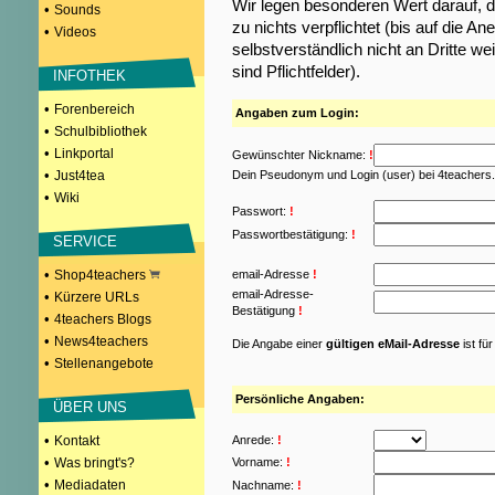
Wir legen besonderen Wert darauf, d
•
Sounds
zu nichts verpflichtet (bis auf die
•
Videos
selbstverständlich nicht an Dritte w
sind Pflichtfelder).
INFOTHEK
•
Forenbereich
Angaben zum Login:
•
Schulbibliothek
•
Linkportal
Gewünschter Nickname:
!
•
Just4tea
Dein Pseudonym und Login (user) bei 4teachers
•
Wiki
Passwort:
!
Passwortbestätigung:
!
SERVICE
•
Shop4teachers
email-Adresse
!
email-Adresse-
•
Kürzere URLs
Bestätigung
!
•
4teachers Blogs
•
News4teachers
Die Angabe einer
gültigen eMail-Adresse
ist fü
•
Stellenangebote
Persönliche Angaben:
ÜBER UNS
•
Kontakt
Anrede:
!
•
Was bringt's?
Vorname:
!
•
Mediadaten
Nachname:
!