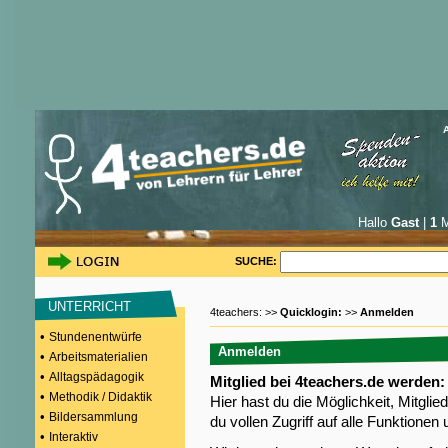
Hallo
Gast
|
1
M
SUCHE:
UNTERRICHT
4teachers: >>
Quicklogin:
>>
Anmelden
•
Stundenentwürfe
Anmelden
•
Arbeitsmaterialien
•
Alltagspädagogik
Mitglied bei 4teachers.de werden:
•
Methodik / Didaktik
Hier hast du die Möglichkeit, Mitgli
•
Bildersammlung
du vollen Zugriff auf alle Funktione
•
Interaktiv