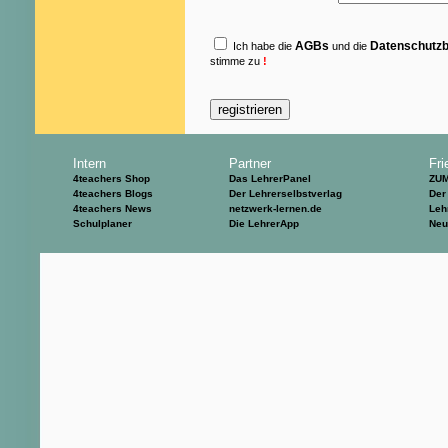
AGBs
Datenschutz
Ich habe die
und die
stimme zu
!
Intern
Partner
Fri
4teachers Shop
Das LehrerPanel
ZU
4teachers Blogs
Der Lehrerselbstverlag
Der
4teachers News
netzwerk-lernen.de
Leh
Schulplaner
Die LehrerApp
Neu