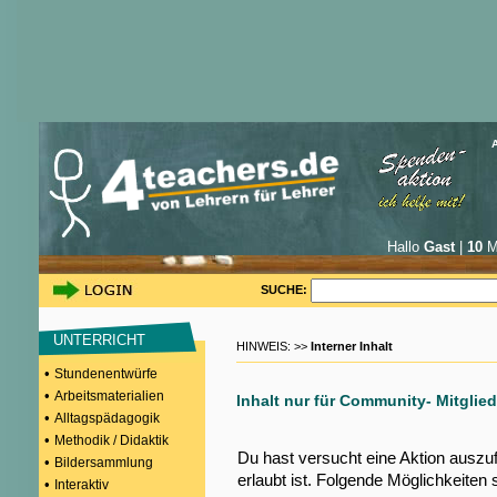
Hallo
Gast
|
10
Mi
SUCHE:
UNTERRICHT
HINWEIS: >>
Interner Inhalt
•
Stundenentwürfe
•
Arbeitsmaterialien
Inhalt nur für Community- Mitglied
•
Alltagspädagogik
•
Methodik / Didaktik
Du hast versucht eine Aktion auszu
•
Bildersammlung
erlaubt ist. Folgende Möglichkeiten 
•
Interaktiv