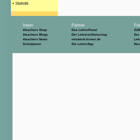
•
Statistik
Intern
Partner
Fri
4teachers Shop
Das LehrerPanel
ZU
4teachers Blogs
Der Lehrerselbstverlag
Der
4teachers News
netzwerk-lernen.de
Leh
Schulplaner
Die LehrerApp
Neu