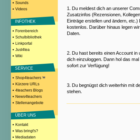
•
Sounds
1. Du meldest dich an unserer Comm
•
Videos
Zusatzinfos (Rezensionen, Kollegen
Einträge erstellen und ändern, etc.)
INFOTHEK
kostenlos. Darüber hinaus legen wi
•
Forenbereich
Daten.
•
Schulbibliothek
•
Linkportal
•
Just4tea
2. Du hast bereits einen Account in
•
Wiki
dich einzuloggen. Dann hol das mal 
sofort zur Verfügung!
SERVICE
•
Shop4teachers
•
Kürzere URLs
3. Du begnügst dich weiterhin mit d
•
4teachers Blogs
stehen.
•
News4teachers
•
Stellenangebote
ÜBER UNS
•
Kontakt
•
Was bringt's?
•
Mediadaten