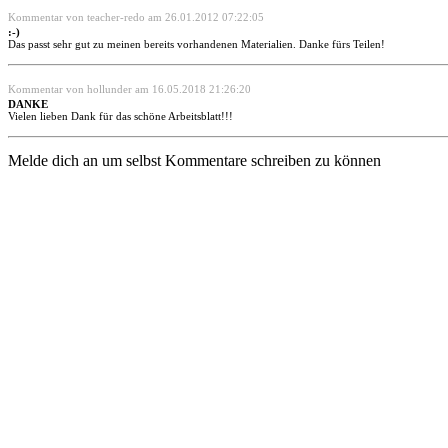
Kommentar von teacher-redo am 26.01.2012 07:22:05
:-)
Das passt sehr gut zu meinen bereits vorhandenen Materialien. Danke fürs Teilen!
Kommentar von hollunder am 16.05.2018 21:26:20
DANKE
Vielen lieben Dank für das schöne Arbeitsblatt!!!
Melde dich an um selbst Kommentare schreiben zu können