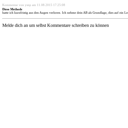
Kommentar von ysnp am 11.08.2015 17:25:08
Diese Methode
hatte ich kurzfristig aus den Augen verloren. Ich nehme dein AB als Grundlage, dies auf ein L
Melde dich an um selbst Kommentare schreiben zu können