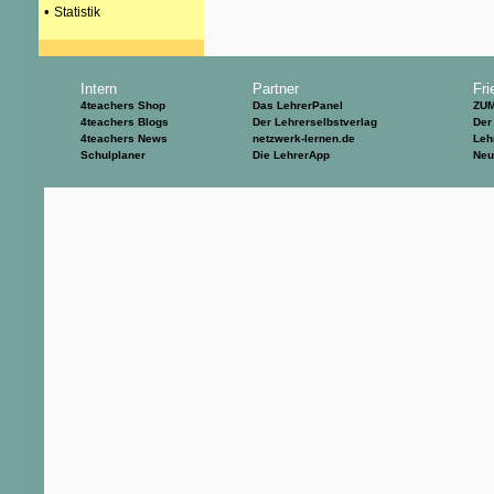
•
Statistik
Intern
Partner
Fri
4teachers Shop
Das LehrerPanel
ZU
4teachers Blogs
Der Lehrerselbstverlag
Der
4teachers News
netzwerk-lernen.de
Leh
Schulplaner
Die LehrerApp
Neu