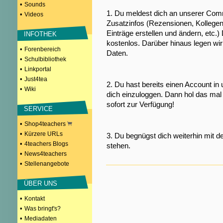
•
Sounds
1. Du meldest dich an unserer Comm
•
Videos
Zusatzinfos (Rezensionen, Kollegen
Einträge erstellen und ändern, etc.)
INFOTHEK
kostenlos. Darüber hinaus legen wi
•
Forenbereich
Daten.
•
Schulbibliothek
•
Linkportal
•
Just4tea
2. Du hast bereits einen Account in
•
Wiki
dich einzuloggen. Dann hol das mal 
sofort zur Verfügung!
SERVICE
•
Shop4teachers
•
Kürzere URLs
3. Du begnügst dich weiterhin mit d
•
4teachers Blogs
stehen.
•
News4teachers
•
Stellenangebote
ÜBER UNS
•
Kontakt
•
Was bringt's?
•
Mediadaten