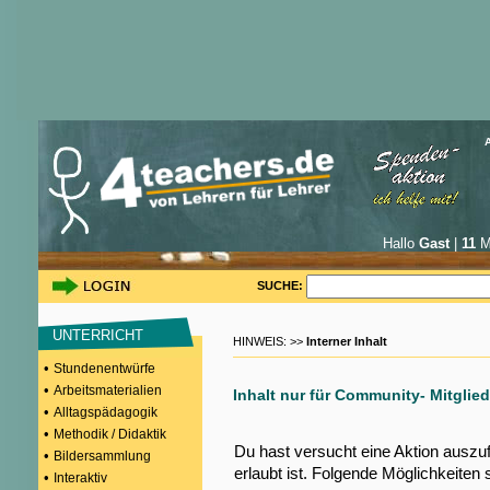
Hallo
Gast
|
11
Mi
SUCHE:
UNTERRICHT
HINWEIS: >>
Interner Inhalt
•
Stundenentwürfe
•
Arbeitsmaterialien
Inhalt nur für Community- Mitglied
•
Alltagspädagogik
•
Methodik / Didaktik
Du hast versucht eine Aktion auszu
•
Bildersammlung
erlaubt ist. Folgende Möglichkeiten 
•
Interaktiv