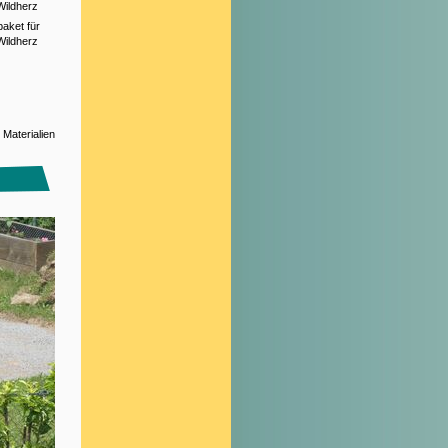
Wildherz
paket für
Wildherz
Materialien