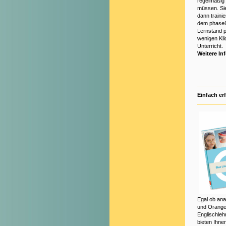
regelmäßig 
müssen. Sie
dann trainie
dem phase6
Lernstand p
wenigen Klic
Unterricht.
Weitere In
Einfach er
Egal ob anal
und Orange 
Englischleh
bieten Ihnen