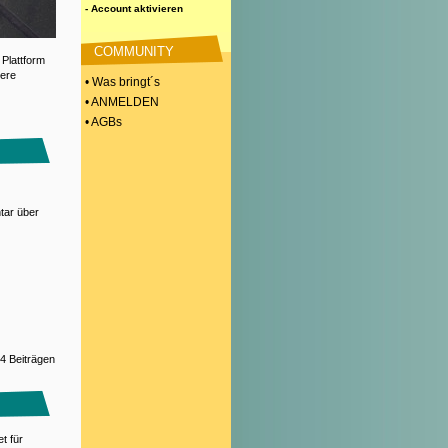
- Account aktivieren
COMMUNITY
 Plattform
tere
• Was bringt´s
• ANMELDEN
• AGBs
ar über
4 Beiträgen
t für