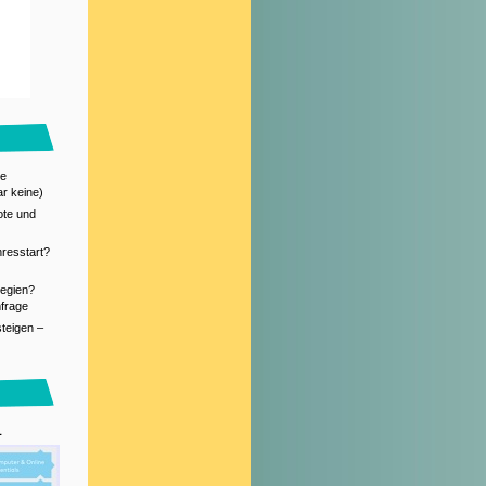
te
ar keine)
ote und
resstart?
legien?
frage
steigen –
L