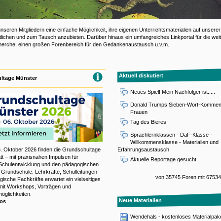
unseren Mitgliedern eine einfache Möglichkeit, ihre eigenen Unterrichtsmaterialien auf unserer
tlichen und zum Tausch anzubieten. Darüber hinaus ein umfangreiches Linkportal für die wei
cherche, einen großen Forenbereich für den Gedankenaustausch u.v.m.
Aktuell diskutiert
ltage Münster
Neues Spiel! Mein Nachfolger ist.....
Donald Trumps Sieben-Wort-Komment
Frauen
Tag des Bieres
Sprachlernklassen - DaF-Klasse -
Willkommensklasse - Materialien und
. Oktober 2026 finden die Grundschultage
Erfahrungsaustausch
tt – mit praxisnahen Impulsen für
Aktuelle Reportage gesucht
 Schulentwicklung und den pädagogischen
er Grundschule. Lehrkräfte, Schulleitungen
von 35745 Foren mit 67534
ische Fachkräfte erwartet ein vielseitiges
it Workshops, Vorträgen und
öglichkeiten.
Neue Materialien
fos
Wendehals - kostenloses Materialpake