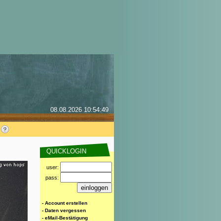
08.08.2026 10:54:49
QUICKLOGIN
user:
pass:
- Account erstellen
- Daten vergessen
- eMail-Bestätigung