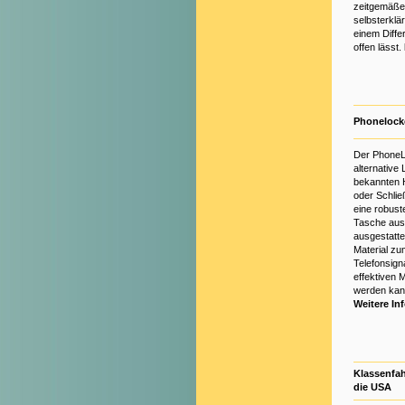
zeitgemäßen
selbsterklä
einem Diff
offen lässt.
Phonelock
Der PhoneLo
alternative
bekannten
oder Schlie
eine robus
Tasche aus
ausgestatte
Material zu
Telefonsign
effektiven 
werden ka
Weitere In
Klassenfah
die USA