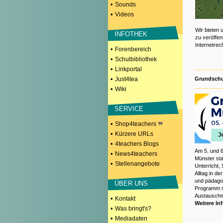
•
Sounds
•
Videos
Wir bieten 
INFOTHEK
zu veröffen
Internetre
•
Forenbereich
•
Schulbibliothek
•
Linkportal
•
Just4tea
Grundschu
•
Wiki
SERVICE
•
Shop4teachers
•
Kürzere URLs
•
4teachers Blogs
Am 5. und 6
•
News4teachers
Münster sta
•
Stellenangebote
Unterricht,
Alltag in d
und pädagog
ÜBER UNS
Programm m
Austauschm
•
Kontakt
Weitere In
•
Was bringt's?
•
Mediadaten