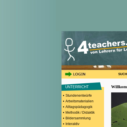
SUCH
Willkom
UNTERRICHT
•
Stundenentwürfe
•
Arbeitsmaterialien
•
Alltagspädagogik
•
Methodik / Didaktik
•
Bildersammlung
•
Interaktiv