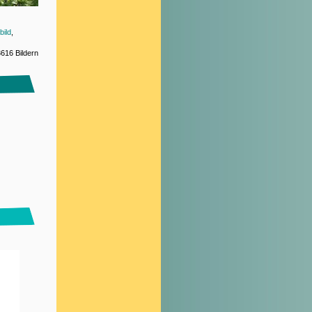
bild
,
616 Bildern