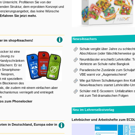
 Unterricht. Profitieren Sie von der
renden Struktur, dem erprobten Konzept und
erenzierungsangebot, das keine Wünsche
Erfahren Sie jetzt mehr.
News4teachers
er im shop4teachers!
Schule vergibt über Jahre zu schlech
cker ist eine
Abschlüsse (oder fälschlicherweise g
 Lösung zu
Neuntklässler erschießt Lehrkräfte: T
 Handyschränken
Verletzte an Schule nahe Bangkok
ßfächern: Er ist
te Smartphone-
Paradiesische Zustände zum Schuljah
 Neopren,
VBE warnt vor „Augenwischerei“
t mit speziellem
Wie gut führen Schulleitungen ihre Kol
m Blockieren des
News4teachers startet Lehrkräfte-Um
als, die zudem mit einem einfachen aber
Schüler mit E-Scootern: Unfallzahlen 
Mechanismus verriegelt und entriegelt
mit zum Teil dramatischen Folgen
nn
fos zum Phonelocker
Neu im Lehrerselbstverlag
Lehrbücher und Arbeitshefte zum ECD
rten in Deutschland, Europa oder in