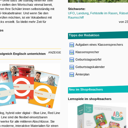
– ohne dass Sie ständig hinterher sein
 stellen den Wortschatz einmal bereit,
ren Ihre Schüler:innen selbstständig mit
Stichworte:
-Vokabeltrainer. Und wenn Sie den
UFO
,
Landung
,
Fehlstelle im Rasen
,
Rätsel
rüfen möchten, ist ein Vokabeltest mit
Raumschiff
ks erstellt. So bleibt mehr Zeit für
von 23
fos
Tipps der Redaktion
Aufgaben eines Klassensprechers
Klassensprecher
ANZEIGE
folgreich Englisch unterrichten
Geburtstagswürfel
Geburtstagskalender
Ämterplan
Neu im Shop4teachers
Lernspiele im shop4teachers
og, hybrid oder digital – Blue Line, Red Line
Line sind die flexibel einsetzbaren
rwerke für alle mittleren Abschlüsse. Sie
 moderne, interaktive Materialien für einen