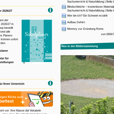
Sachunterricht & Naturbildung | Bella 
Blindschleiche – kostenloses Material
Sachunterricht & Naturbildung | Bella 
r 2026/27
Wer bin ich? Ein Schwein erzählt
ann der
Aufbau Gehirn
 2026/27 in
p bestellt
Memory zur Gründung Roms
sind alle
von 69567 
es Planers
d können sofort
rden.
Neu in der Bildersammlung
planer
lar für
tellungen
ür Ihren Unterricht
sich vor: Ihre Klasse übt Vokabeln