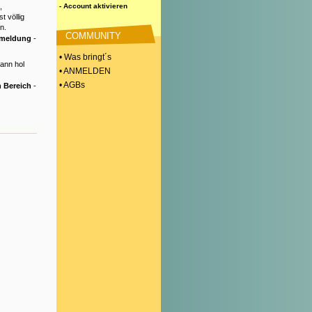
,
- Account aktivieren
t völlig
n.
COMMUNITY
nmeldung
-
• Was bringt´s
Dann hol
• ANMELDEN
• AGBs
 Bereich
-