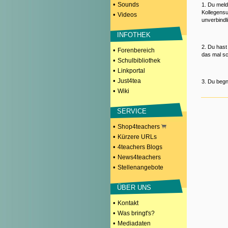
•
Sounds
1. Du meld
Kollegensu
•
Videos
unverbindl
INFOTHEK
2. Du hast
•
Forenbereich
das mal sc
•
Schulbibliothek
•
Linkportal
•
Just4tea
3. Du begn
•
Wiki
SERVICE
•
Shop4teachers
•
Kürzere URLs
•
4teachers Blogs
•
News4teachers
•
Stellenangebote
ÜBER UNS
•
Kontakt
•
Was bringt's?
•
Mediadaten