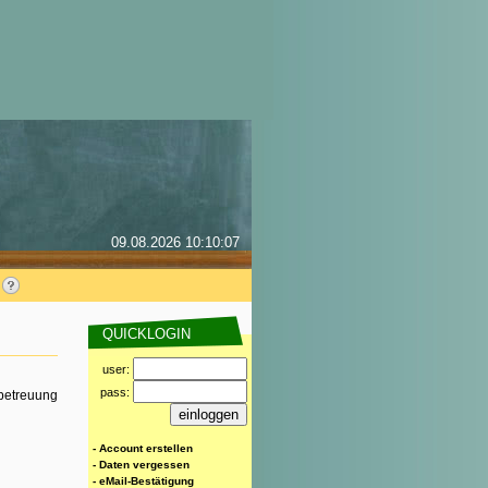
09.08.2026 10:10:07
QUICKLOGIN
user:
pass:
rbetreuung
- Account erstellen
- Daten vergessen
- eMail-Bestätigung