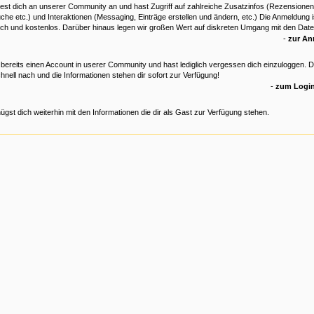
est dich an unserer Community an und hast Zugriff auf zahlreiche Zusatzinfos (Rezensionen
che etc.) und Interaktionen (Messaging, Einträge erstellen und ändern, etc.) Die Anmeldung is
ich und kostenlos. Darüber hinaus legen wir großen Wert auf diskreten Umgang mit den Date
-
zur A
 bereits einen Account in userer Community und hast lediglich vergessen dich einzuloggen. 
hnell nach und die Informationen stehen dir sofort zur Verfügung!
-
zum Login
ügst dich weiterhin mit den Informationen die dir als Gast zur Verfügung stehen.