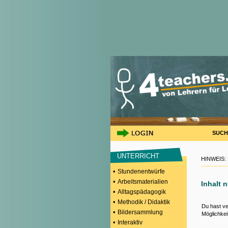
SUCH
UNTERRICHT
HINWEIS:
•
Stundenentwürfe
•
Arbeitsmaterialien
Inhalt 
•
Alltagspädagogik
•
Methodik / Didaktik
Du hast ve
•
Bildersammlung
Möglichkei
•
Interaktiv