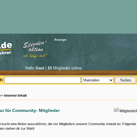
Anzeige:
Hallo
Gast
|
10
Mitglieder online
E:
 >>
Interner Inhalt
nur für Community- Mitglieder
Mitgliede
rsucht eine Aktion auszuführen, die nur Mitgliedern unserer Community erlaubt ist. Folgende
ten stehen dir zur Wahl: