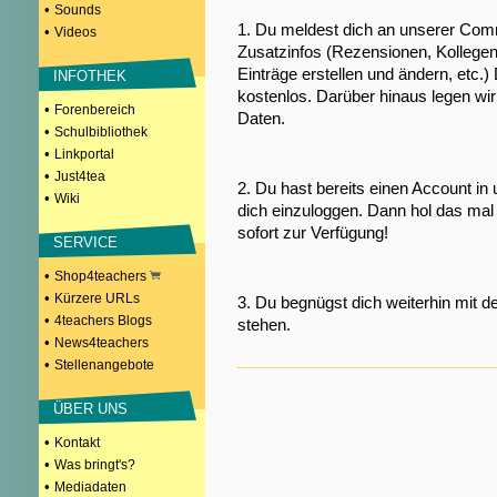
•
Sounds
1. Du meldest dich an unserer Comm
•
Videos
Zusatzinfos (Rezensionen, Kollegen
Einträge erstellen und ändern, etc.)
INFOTHEK
kostenlos. Darüber hinaus legen wi
•
Forenbereich
Daten.
•
Schulbibliothek
•
Linkportal
•
Just4tea
2. Du hast bereits einen Account in
•
Wiki
dich einzuloggen. Dann hol das mal 
sofort zur Verfügung!
SERVICE
•
Shop4teachers
•
Kürzere URLs
3. Du begnügst dich weiterhin mit d
•
4teachers Blogs
stehen.
•
News4teachers
•
Stellenangebote
ÜBER UNS
•
Kontakt
•
Was bringt's?
•
Mediadaten