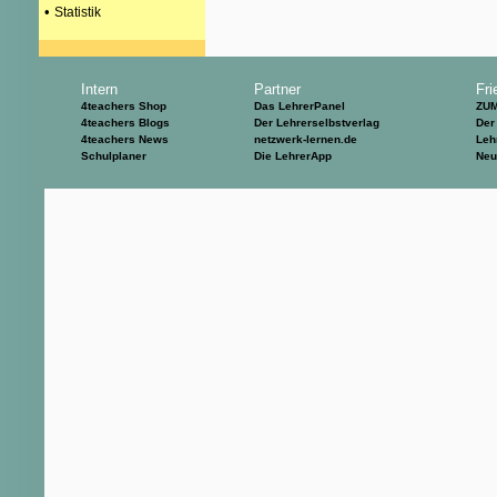
•
Statistik
Intern
Partner
Fri
4teachers Shop
Das LehrerPanel
ZU
4teachers Blogs
Der Lehrerselbstverlag
Der
4teachers News
netzwerk-lernen.de
Leh
Schulplaner
Die LehrerApp
Neu