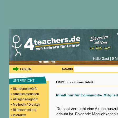
Hallo
Gast
|
0
Mi
SUCHE:
UNTERRICHT
HINWEIS: >>
Interner Inhalt
•
Stundenentwürfe
•
Arbeitsmaterialien
Inhalt nur für Community- Mitglied
•
Alltagspädagogik
•
Methodik / Didaktik
Du hast versucht eine Aktion auszu
•
Bildersammlung
erlaubt ist. Folgende Möglichkeiten 
•
Interaktiv