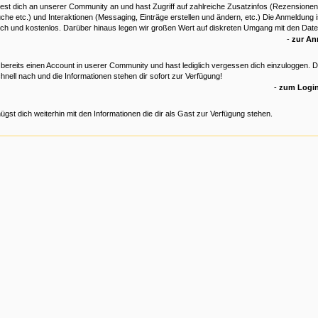
est dich an unserer Community an und hast Zugriff auf zahlreiche Zusatzinfos (Rezensionen
che etc.) und Interaktionen (Messaging, Einträge erstellen und ändern, etc.) Die Anmeldung is
ich und kostenlos. Darüber hinaus legen wir großen Wert auf diskreten Umgang mit den Date
-
zur A
 bereits einen Account in userer Community und hast lediglich vergessen dich einzuloggen. 
hnell nach und die Informationen stehen dir sofort zur Verfügung!
-
zum Login
ügst dich weiterhin mit den Informationen die dir als Gast zur Verfügung stehen.