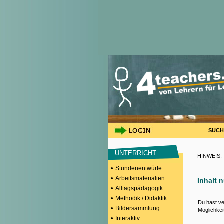
SUCH
UNTERRICHT
HINWEIS:
•
Stundenentwürfe
•
Arbeitsmaterialien
Inhalt 
•
Alltagspädagogik
•
Methodik / Didaktik
Du hast ve
•
Bildersammlung
Möglichkei
•
Interaktiv