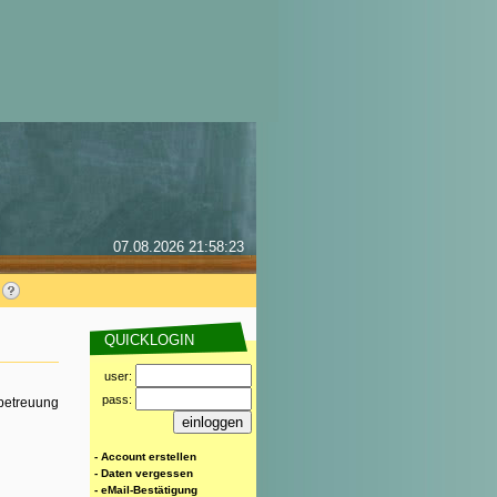
07.08.2026 21:58:23
QUICKLOGIN
user:
pass:
rbetreuung
- Account erstellen
- Daten vergessen
- eMail-Bestätigung