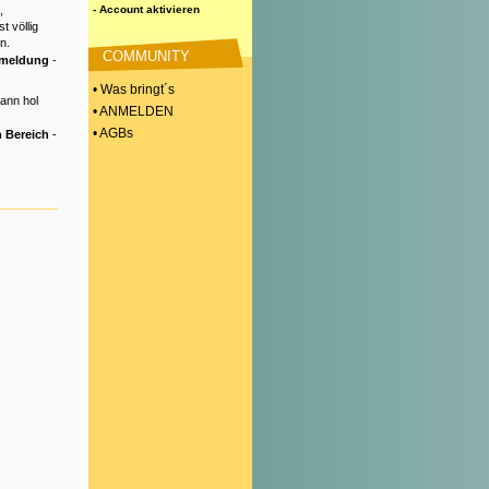
,
- Account aktivieren
t völlig
n.
COMMUNITY
nmeldung
-
• Was bringt´s
Dann hol
• ANMELDEN
• AGBs
 Bereich
-