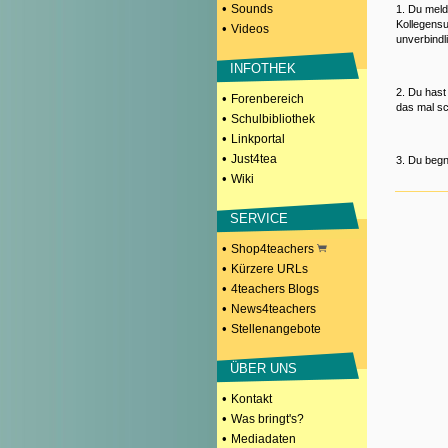
•
Sounds
1. Du meld
Kollegensu
•
Videos
unverbindl
INFOTHEK
2. Du hast
•
Forenbereich
das mal sc
•
Schulbibliothek
•
Linkportal
•
Just4tea
3. Du begn
•
Wiki
SERVICE
•
Shop4teachers
•
Kürzere URLs
•
4teachers Blogs
•
News4teachers
•
Stellenangebote
ÜBER UNS
•
Kontakt
•
Was bringt's?
•
Mediadaten