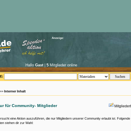
Anzeige:
Hallo
Gast
|
5
Mitglieder online
E:
 >>
Interner Inhalt
nur für Community- Mitglieder
Mitgliede
rsucht eine Aktion auszuführen, die nur Mitgliedern unserer Community erlaubt ist. Folgende
ten stehen dir zur Wahl: