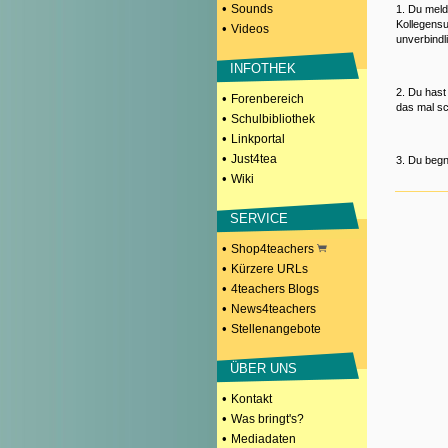
•
Sounds
1. Du meld
Kollegensu
•
Videos
unverbindl
INFOTHEK
2. Du hast
•
Forenbereich
das mal sc
•
Schulbibliothek
•
Linkportal
•
Just4tea
3. Du begn
•
Wiki
SERVICE
•
Shop4teachers
•
Kürzere URLs
•
4teachers Blogs
•
News4teachers
•
Stellenangebote
ÜBER UNS
•
Kontakt
•
Was bringt's?
•
Mediadaten