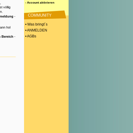
,
- Account aktivieren
t völlig
n.
COMMUNITY
nmeldung
-
• Was bringt´s
Dann hol
• ANMELDEN
• AGBs
 Bereich
-