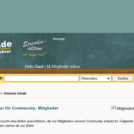
Anzeige:
Hallo
Gast
|
11
Mitglieder online
E:
 >>
Interner Inhalt
nur für Community- Mitglieder
Mitgliede
rsucht eine Aktion auszuführen, die nur Mitgliedern unserer Community erlaubt ist. Folgende
ten stehen dir zur Wahl: