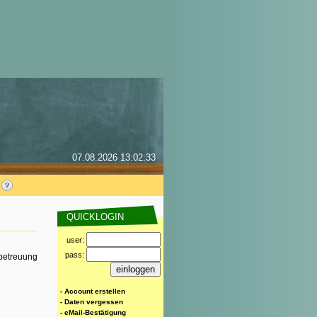
07.08.2026 13:02:33
QUICKLOGIN
user:
pass:
rbetreuung
- Account erstellen
- Daten vergessen
- eMail-Bestätigung