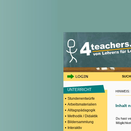
SUCH
UNTERRICHT
HINWEIS:
•
Stundenentwürfe
•
Arbeitsmaterialien
Inhalt 
•
Alltagspädagogik
•
Methodik / Didaktik
Du hast ve
•
Bildersammlung
Möglichkei
•
Interaktiv