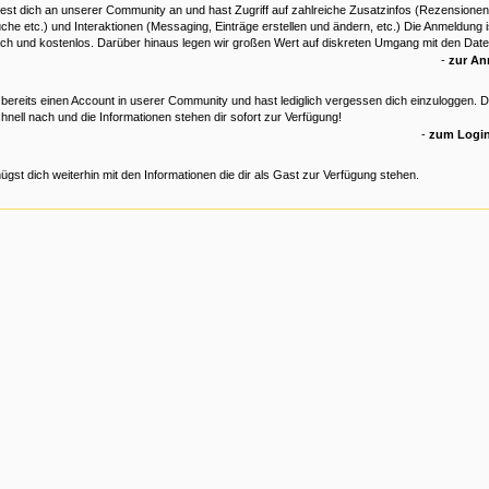
est dich an unserer Community an und hast Zugriff auf zahlreiche Zusatzinfos (Rezensionen
che etc.) und Interaktionen (Messaging, Einträge erstellen und ändern, etc.) Die Anmeldung is
ich und kostenlos. Darüber hinaus legen wir großen Wert auf diskreten Umgang mit den Date
-
zur A
 bereits einen Account in userer Community und hast lediglich vergessen dich einzuloggen. 
hnell nach und die Informationen stehen dir sofort zur Verfügung!
-
zum Login
ügst dich weiterhin mit den Informationen die dir als Gast zur Verfügung stehen.