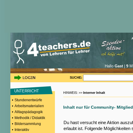
Hallo
Gast
|
9
Mi
SUCHE:
UNTERRICHT
HINWEIS: >>
Interner Inhalt
•
Stundenentwürfe
•
Arbeitsmaterialien
Inhalt nur für Community- Mitglied
•
Alltagspädagogik
•
Methodik / Didaktik
Du hast versucht eine Aktion auszu
•
Bildersammlung
erlaubt ist. Folgende Möglichkeiten 
•
Interaktiv