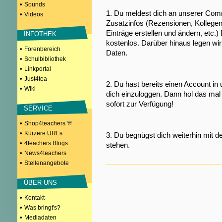
•
Sounds
1. Du meldest dich an unserer Comm
•
Videos
Zusatzinfos (Rezensionen, Kollegen
Einträge erstellen und ändern, etc.)
INFOTHEK
kostenlos. Darüber hinaus legen wi
•
Forenbereich
Daten.
•
Schulbibliothek
•
Linkportal
•
Just4tea
2. Du hast bereits einen Account in
•
Wiki
dich einzuloggen. Dann hol das mal 
sofort zur Verfügung!
SERVICE
•
Shop4teachers
•
Kürzere URLs
3. Du begnügst dich weiterhin mit d
•
4teachers Blogs
stehen.
•
News4teachers
•
Stellenangebote
ÜBER UNS
•
Kontakt
•
Was bringt's?
•
Mediadaten