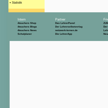
•
Statistik
Intern
Partner
Fri
4teachers Shop
Das LehrerPanel
ZU
4teachers Blogs
Der Lehrerselbstverlag
Der
4teachers News
netzwerk-lernen.de
Leh
Schulplaner
Die LehrerApp
Neu