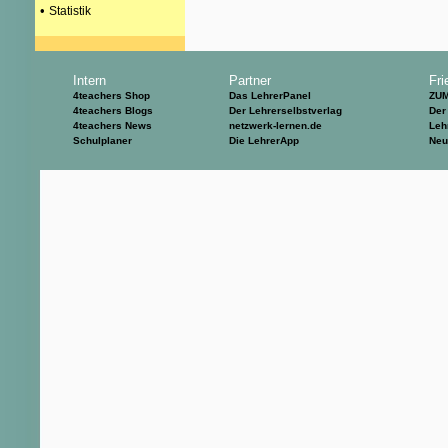
•
Statistik
Intern
Partner
Fri
4teachers Shop
Das LehrerPanel
ZU
4teachers Blogs
Der Lehrerselbstverlag
Der
4teachers News
netzwerk-lernen.de
Leh
Schulplaner
Die LehrerApp
Neu