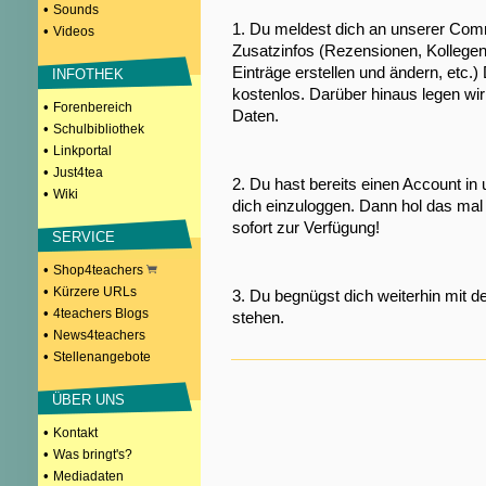
•
Sounds
1. Du meldest dich an unserer Comm
•
Videos
Zusatzinfos (Rezensionen, Kollegen
Einträge erstellen und ändern, etc.)
INFOTHEK
kostenlos. Darüber hinaus legen wi
•
Forenbereich
Daten.
•
Schulbibliothek
•
Linkportal
•
Just4tea
2. Du hast bereits einen Account in
•
Wiki
dich einzuloggen. Dann hol das mal 
sofort zur Verfügung!
SERVICE
•
Shop4teachers
•
Kürzere URLs
3. Du begnügst dich weiterhin mit d
•
4teachers Blogs
stehen.
•
News4teachers
•
Stellenangebote
ÜBER UNS
•
Kontakt
•
Was bringt's?
•
Mediadaten