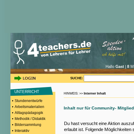
Hallo
Gast
|
8
Mi
SUCHE:
UNTERRICHT
HINWEIS: >>
Interner Inhalt
•
Stundenentwürfe
•
Arbeitsmaterialien
Inhalt nur für Community- Mitglied
•
Alltagspädagogik
•
Methodik / Didaktik
Du hast versucht eine Aktion auszu
•
Bildersammlung
erlaubt ist. Folgende Möglichkeiten 
•
Interaktiv