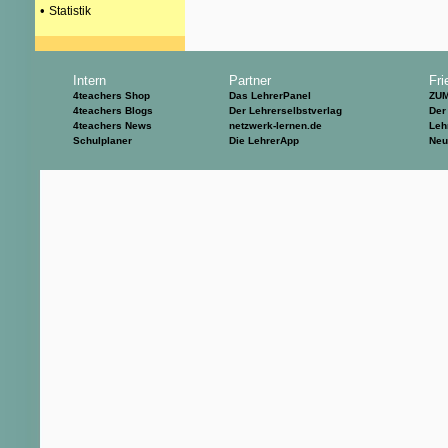
•
Statistik
Intern
Partner
Fri
4teachers Shop
Das LehrerPanel
ZU
4teachers Blogs
Der Lehrerselbstverlag
Der
4teachers News
netzwerk-lernen.de
Leh
Schulplaner
Die LehrerApp
Neu