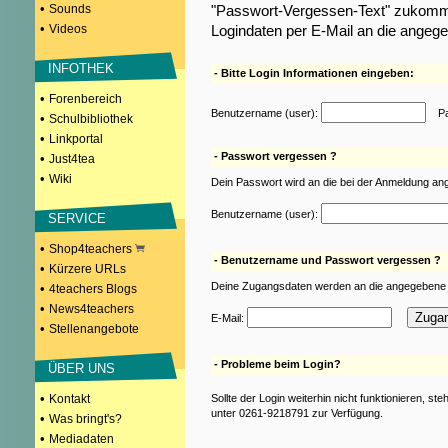
•
Sounds
"Passwort-Vergessen-Text" zukomme
•
Videos
Logindaten per E-Mail an die angeg
INFOTHEK
- Bitte Login Informationen eingeben:
•
Forenbereich
Benutzername (user):
Pas
•
Schulbibliothek
•
Linkportal
- Passwort vergessen ?
•
Just4tea
•
Wiki
Dein Passwort wird an die bei der Anmeldung an
Benutzername (user):
SERVICE
•
Shop4teachers
- Benutzername und Passwort vergessen ?
•
Kürzere URLs
Deine Zugangsdaten werden an die angegebene 
•
4teachers Blogs
•
News4teachers
E-Mail:
•
Stellenangebote
- Probleme beim Login?
ÜBER UNS
•
Kontakt
Sollte der Login weiterhin nicht funktionieren, st
unter 0261-9218791 zur Verfügung.
•
Was bringt's?
•
Mediadaten