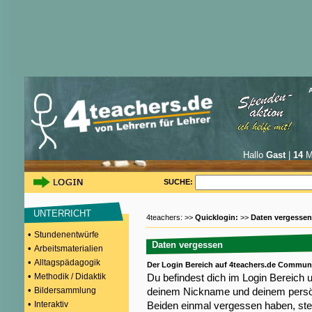
Hallo
Gast
|
14
Mi
SUCHE:
UNTERRICHT
4teachers: >>
Quicklogin:
>>
Daten vergessen
•
Stundenentwürfe
Daten vergessen
•
Arbeitsmaterialien
•
Alltagspädagogik
Der Login Bereich auf 4teachers.de Commun
•
Methodik / Didaktik
Du befindest dich im Login Bereich 
•
Bildersammlung
deinem Nickname und deinem persön
•
Interaktiv
Beiden einmal vergessen haben, steh