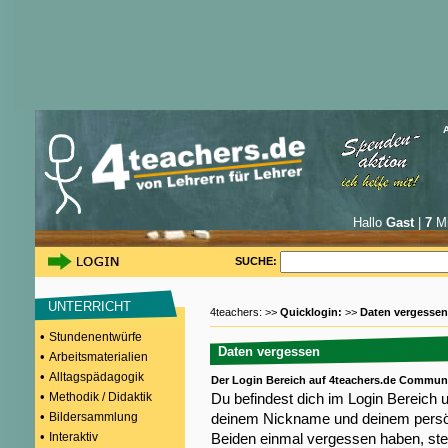
Hallo
Gast
|
7
Mi
SUCHE:
UNTERRICHT
4teachers: >>
Quicklogin:
>>
Daten vergessen
•
Stundenentwürfe
Daten vergessen
•
Arbeitsmaterialien
•
Alltagspädagogik
Der Login Bereich auf 4teachers.de Commun
•
Methodik / Didaktik
Du befindest dich im Login Bereich 
•
Bildersammlung
deinem Nickname und deinem persön
•
Interaktiv
Beiden einmal vergessen haben, steh