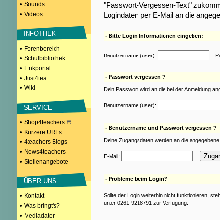
•
Sounds
"Passwort-Vergessen-Text" zukomme
•
Videos
Logindaten per E-Mail an die angeg
INFOTHEK
- Bitte Login Informationen eingeben:
•
Forenbereich
Benutzername (user):
Pas
•
Schulbibliothek
•
Linkportal
- Passwort vergessen ?
•
Just4tea
•
Wiki
Dein Passwort wird an die bei der Anmeldung an
Benutzername (user):
SERVICE
•
Shop4teachers
- Benutzername und Passwort vergessen ?
•
Kürzere URLs
Deine Zugangsdaten werden an die angegebene 
•
4teachers Blogs
•
News4teachers
E-Mail:
•
Stellenangebote
- Probleme beim Login?
ÜBER UNS
•
Kontakt
Sollte der Login weiterhin nicht funktionieren, st
unter 0261-9218791 zur Verfügung.
•
Was bringt's?
•
Mediadaten