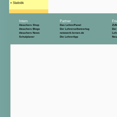
•
Statistik
Intern
Partner
Fri
4teachers Shop
Das LehrerPanel
ZU
4teachers Blogs
Der Lehrerselbstverlag
Der
4teachers News
netzwerk-lernen.de
Leh
Schulplaner
Die LehrerApp
Neu