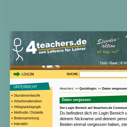
Hallo
Gast
|
0
Mi
SUCHE:
UNTERRICHT
4teachers: >>
Quicklogin:
>>
Daten vergessen
•
Stundenentwürfe
Daten vergessen
•
Arbeitsmaterialien
•
Alltagspädagogik
Der Login Bereich auf 4teachers.de Commun
•
Methodik / Didaktik
Du befindest dich im Login Bereich 
•
Bildersammlung
deinem Nickname und deinem persön
•
Interaktiv
Beiden einmal vergessen haben, steh