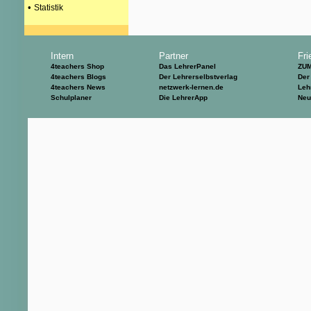
•
Statistik
Intern
Partner
Fri
4teachers Shop
Das LehrerPanel
ZU
4teachers Blogs
Der Lehrerselbstverlag
Der
4teachers News
netzwerk-lernen.de
Leh
Schulplaner
Die LehrerApp
Neu