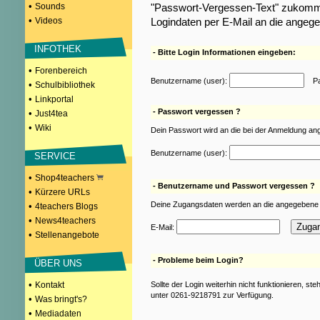
•
Sounds
"Passwort-Vergessen-Text" zukomme
•
Videos
Logindaten per E-Mail an die angeg
INFOTHEK
- Bitte Login Informationen eingeben:
•
Forenbereich
Benutzername (user):
Pas
•
Schulbibliothek
•
Linkportal
- Passwort vergessen ?
•
Just4tea
•
Wiki
Dein Passwort wird an die bei der Anmeldung an
Benutzername (user):
SERVICE
•
Shop4teachers
- Benutzername und Passwort vergessen ?
•
Kürzere URLs
Deine Zugangsdaten werden an die angegebene 
•
4teachers Blogs
•
News4teachers
E-Mail:
•
Stellenangebote
- Probleme beim Login?
ÜBER UNS
•
Kontakt
Sollte der Login weiterhin nicht funktionieren, st
unter 0261-9218791 zur Verfügung.
•
Was bringt's?
•
Mediadaten