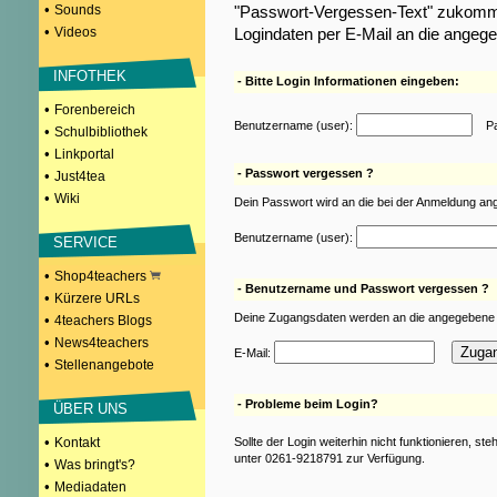
•
Sounds
"Passwort-Vergessen-Text" zukomme
•
Videos
Logindaten per E-Mail an die angeg
INFOTHEK
- Bitte Login Informationen eingeben:
•
Forenbereich
Benutzername (user):
Pas
•
Schulbibliothek
•
Linkportal
- Passwort vergessen ?
•
Just4tea
•
Wiki
Dein Passwort wird an die bei der Anmeldung an
Benutzername (user):
SERVICE
•
Shop4teachers
- Benutzername und Passwort vergessen ?
•
Kürzere URLs
Deine Zugangsdaten werden an die angegebene 
•
4teachers Blogs
•
News4teachers
E-Mail:
•
Stellenangebote
- Probleme beim Login?
ÜBER UNS
•
Kontakt
Sollte der Login weiterhin nicht funktionieren, st
unter 0261-9218791 zur Verfügung.
•
Was bringt's?
•
Mediadaten