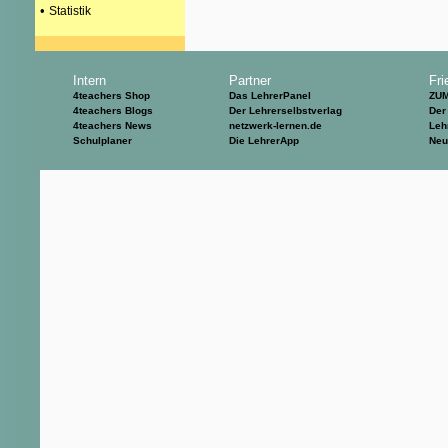
•
Statistik
Intern
Partner
Fri
4teachers Shop
Das LehrerPanel
ZU
4teachers Blogs
Der Lehrerselbstverlag
Der
4teachers News
netzwerk-lernen.de
Leh
Schulplaner
Die LehrerApp
Neu