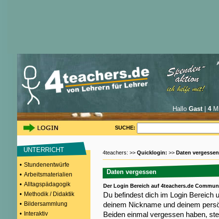
Hallo
Gast
|
4
Mi
SUCHE:
UNTERRICHT
4teachers: >>
Quicklogin:
>>
Daten vergessen
•
Stundenentwürfe
Daten vergessen
•
Arbeitsmaterialien
•
Alltagspädagogik
Der Login Bereich auf 4teachers.de Commun
•
Methodik / Didaktik
Du befindest dich im Login Bereich 
•
Bildersammlung
deinem Nickname und deinem persön
•
Interaktiv
Beiden einmal vergessen haben, steh