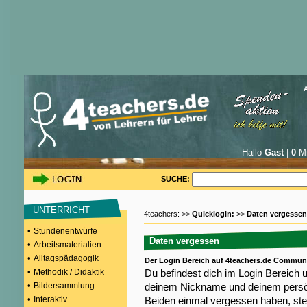
Hallo
Gast
|
0
Mi
SUCHE:
UNTERRICHT
4teachers: >>
Quicklogin:
>>
Daten vergessen
•
Stundenentwürfe
Daten vergessen
•
Arbeitsmaterialien
•
Alltagspädagogik
Der Login Bereich auf 4teachers.de Commun
•
Methodik / Didaktik
Du befindest dich im Login Bereich 
•
Bildersammlung
deinem Nickname und deinem persön
•
Interaktiv
Beiden einmal vergessen haben, steh