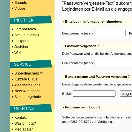
•
Sounds
"Passwort-Vergessen-Text" zukomme
•
Videos
Logindaten per E-Mail an die angeg
INFOTHEK
- Bitte Login Informationen eingeben:
•
Forenbereich
Benutzername (user):
Pas
•
Schulbibliothek
•
Linkportal
- Passwort vergessen ?
•
Just4tea
•
Wiki
Dein Passwort wird an die bei der Anmeldung an
Benutzername (user):
SERVICE
•
Shop4teachers
- Benutzername und Passwort vergessen ?
•
Kürzere URLs
Deine Zugangsdaten werden an die angegebene 
•
4teachers Blogs
•
News4teachers
E-Mail:
•
Stellenangebote
- Probleme beim Login?
ÜBER UNS
•
Kontakt
Sollte der Login weiterhin nicht funktionieren, st
unter 0261-9218791 zur Verfügung.
•
Was bringt's?
•
Mediadaten