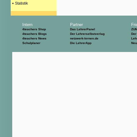
•
Statistik
Intern
Partner
Fri
4teachers Shop
Das LehrerPanel
ZU
4teachers Blogs
Der Lehrerselbstverlag
Der
4teachers News
netzwerk-lernen.de
Leh
Schulplaner
Die LehrerApp
Neu