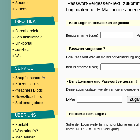
•
Sounds
"Passwort-Vergessen-Text" zukomme
•
Videos
Logindaten per E-Mail an die angeg
INFOTHEK
- Bitte Login Informationen eingeben:
•
Forenbereich
Benutzername (user):
Pas
•
Schulbibliothek
•
Linkportal
- Passwort vergessen ?
•
Just4tea
•
Wiki
Dein Passwort wird an die bei der Anmeldung an
Benutzername (user):
SERVICE
•
Shop4teachers
- Benutzername und Passwort vergessen ?
•
Kürzere URLs
Deine Zugangsdaten werden an die angegebene 
•
4teachers Blogs
•
News4teachers
E-Mail:
•
Stellenangebote
- Probleme beim Login?
ÜBER UNS
•
Kontakt
Sollte der Login weiterhin nicht funktionieren, st
unter 0261-9218791 zur Verfügung.
•
Was bringt's?
•
Mediadaten