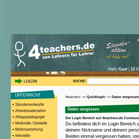
Hallo
Gast
|
12
Mi
SUCHE:
UNTERRICHT
4teachers: >>
Quicklogin:
>>
Daten vergessen
•
Stundenentwürfe
Daten vergessen
•
Arbeitsmaterialien
•
Alltagspädagogik
Der Login Bereich auf 4teachers.de Commun
•
Methodik / Didaktik
Du befindest dich im Login Bereich 
•
Bildersammlung
deinem Nickname und deinem persön
•
Interaktiv
Beiden einmal vergessen haben, steh