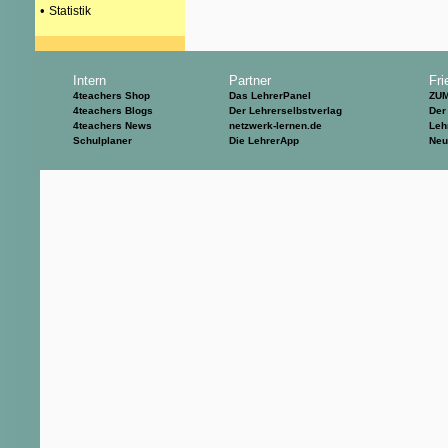
•
Statistik
Intern
Partner
Fri
4teachers Shop
Das LehrerPanel
ZU
4teachers Blogs
Der Lehrerselbstverlag
Der
4teachers News
netzwerk-lernen.de
Leh
Schulplaner
Die LehrerApp
Neu