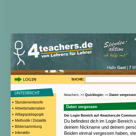
Hallo
Gast
|
7
Mi
SUCHE:
UNTERRICHT
4teachers: >>
Quicklogin:
>>
Daten vergessen
•
Stundenentwürfe
Daten vergessen
•
Arbeitsmaterialien
•
Alltagspädagogik
Der Login Bereich auf 4teachers.de Commun
•
Methodik / Didaktik
Du befindest dich im Login Bereich 
•
Bildersammlung
deinem Nickname und deinem persön
•
Interaktiv
Beiden einmal vergessen haben, steh