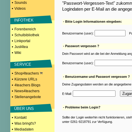
•
Sounds
"Passwort-Vergessen-Text" zukomme
•
Videos
Logindaten per E-Mail an die angeg
INFOTHEK
- Bitte Login Informationen eingeben:
•
Forenbereich
Benutzername (user):
Pas
•
Schulbibliothek
•
Linkportal
- Passwort vergessen ?
•
Just4tea
•
Wiki
Dein Passwort wird an die bei der Anmeldung an
Benutzername (user):
SERVICE
•
Shop4teachers
- Benutzername und Passwort vergessen ?
•
Kürzere URLs
Deine Zugangsdaten werden an die angegebene 
•
4teachers Blogs
•
News4teachers
E-Mail:
•
Stellenangebote
- Probleme beim Login?
ÜBER UNS
•
Kontakt
Sollte der Login weiterhin nicht funktionieren, st
unter 0261-9218791 zur Verfügung.
•
Was bringt's?
•
Mediadaten