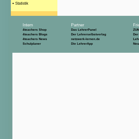
•
Statistik
Intern
Partner
Fri
4teachers Shop
Das LehrerPanel
ZU
4teachers Blogs
Der Lehrerselbstverlag
Der
4teachers News
netzwerk-lernen.de
Leh
Schulplaner
Die LehrerApp
Neu