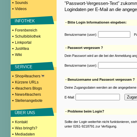
•
Sounds
"Passwort-Vergessen-Text" zukomme
•
Videos
Logindaten per E-Mail an die angeg
INFOTHEK
- Bitte Login Informationen eingeben:
•
Forenbereich
Benutzername (user):
Pas
•
Schulbibliothek
•
Linkportal
- Passwort vergessen ?
•
Just4tea
•
Wiki
Dein Passwort wird an die bei der Anmeldung an
Benutzername (user):
SERVICE
•
Shop4teachers
- Benutzername und Passwort vergessen ?
•
Kürzere URLs
Deine Zugangsdaten werden an die angegebene 
•
4teachers Blogs
•
News4teachers
E-Mail:
•
Stellenangebote
- Probleme beim Login?
ÜBER UNS
•
Kontakt
Sollte der Login weiterhin nicht funktionieren, st
unter 0261-9218791 zur Verfügung.
•
Was bringt's?
•
Mediadaten