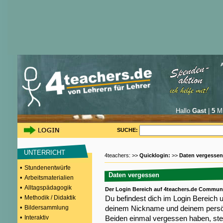
Hallo
Gast
|
5
Mi
SUCHE:
UNTERRICHT
4teachers: >>
Quicklogin:
>>
Daten vergessen
•
Stundenentwürfe
Daten vergessen
•
Arbeitsmaterialien
•
Alltagspädagogik
Der Login Bereich auf 4teachers.de Commun
•
Methodik / Didaktik
Du befindest dich im Login Bereich 
•
Bildersammlung
deinem Nickname und deinem persön
•
Interaktiv
Beiden einmal vergessen haben, steh