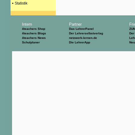
•
Statistik
Intern
Partner
Fri
4teachers Shop
Das LehrerPanel
ZU
4teachers Blogs
Der Lehrerselbstverlag
Der
4teachers News
netzwerk-lernen.de
Leh
Schulplaner
Die LehrerApp
Neu