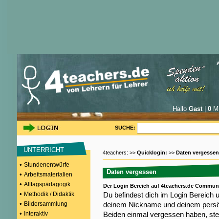
Hallo
Gast
|
0
Mi
SUCHE:
UNTERRICHT
4teachers: >>
Quicklogin:
>>
Daten vergessen
•
Stundenentwürfe
Daten vergessen
•
Arbeitsmaterialien
•
Alltagspädagogik
Der Login Bereich auf 4teachers.de Commun
•
Methodik / Didaktik
Du befindest dich im Login Bereich 
•
Bildersammlung
deinem Nickname und deinem persön
•
Interaktiv
Beiden einmal vergessen haben, steh