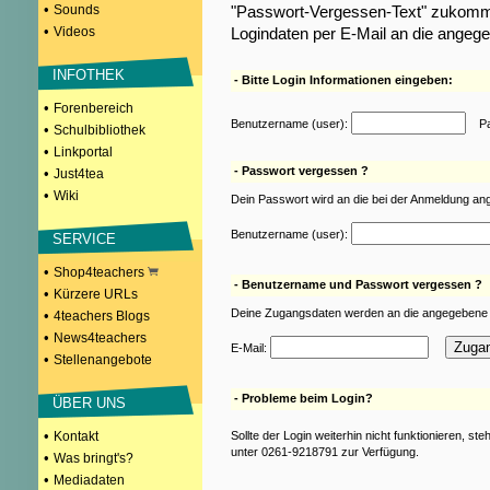
•
Sounds
"Passwort-Vergessen-Text" zukomme
•
Videos
Logindaten per E-Mail an die angeg
INFOTHEK
- Bitte Login Informationen eingeben:
•
Forenbereich
Benutzername (user):
Pas
•
Schulbibliothek
•
Linkportal
- Passwort vergessen ?
•
Just4tea
•
Wiki
Dein Passwort wird an die bei der Anmeldung an
Benutzername (user):
SERVICE
•
Shop4teachers
- Benutzername und Passwort vergessen ?
•
Kürzere URLs
Deine Zugangsdaten werden an die angegebene 
•
4teachers Blogs
•
News4teachers
E-Mail:
•
Stellenangebote
- Probleme beim Login?
ÜBER UNS
•
Kontakt
Sollte der Login weiterhin nicht funktionieren, st
unter 0261-9218791 zur Verfügung.
•
Was bringt's?
•
Mediadaten