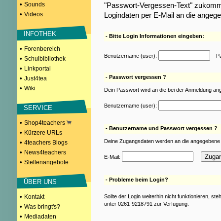
•
Sounds
"Passwort-Vergessen-Text" zukomme
•
Videos
Logindaten per E-Mail an die angeg
INFOTHEK
- Bitte Login Informationen eingeben:
•
Forenbereich
Benutzername (user):
Pas
•
Schulbibliothek
•
Linkportal
- Passwort vergessen ?
•
Just4tea
•
Wiki
Dein Passwort wird an die bei der Anmeldung an
Benutzername (user):
SERVICE
•
Shop4teachers
- Benutzername und Passwort vergessen ?
•
Kürzere URLs
Deine Zugangsdaten werden an die angegebene 
•
4teachers Blogs
•
News4teachers
E-Mail:
•
Stellenangebote
- Probleme beim Login?
ÜBER UNS
•
Kontakt
Sollte der Login weiterhin nicht funktionieren, st
unter 0261-9218791 zur Verfügung.
•
Was bringt's?
•
Mediadaten