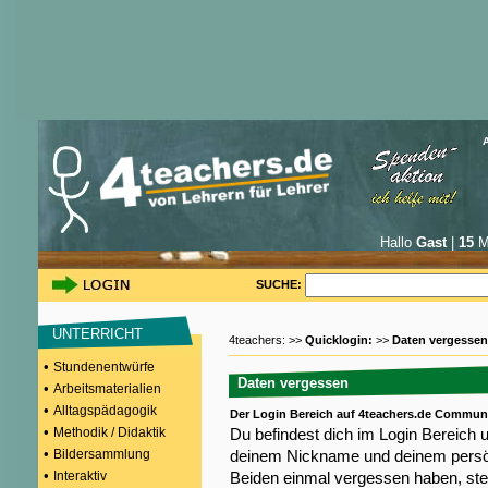
Hallo
Gast
|
15
Mi
SUCHE:
UNTERRICHT
4teachers: >>
Quicklogin:
>>
Daten vergessen
•
Stundenentwürfe
Daten vergessen
•
Arbeitsmaterialien
•
Alltagspädagogik
Der Login Bereich auf 4teachers.de Commun
•
Methodik / Didaktik
Du befindest dich im Login Bereich 
•
Bildersammlung
deinem Nickname und deinem persön
•
Interaktiv
Beiden einmal vergessen haben, steh