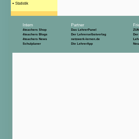
•
Statistik
Intern
Partner
Fri
4teachers Shop
Das LehrerPanel
ZU
4teachers Blogs
Der Lehrerselbstverlag
Der
4teachers News
netzwerk-lernen.de
Leh
Schulplaner
Die LehrerApp
Neu