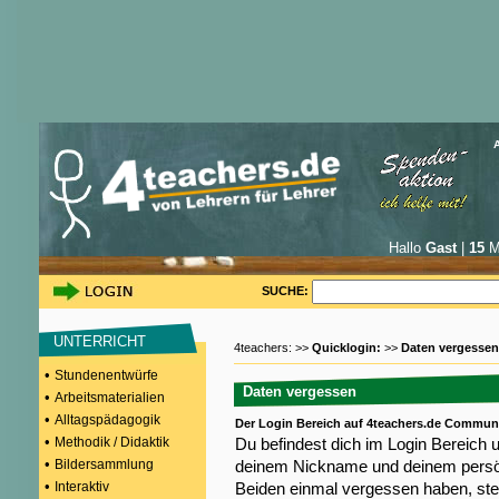
Hallo
Gast
|
15
Mi
SUCHE:
UNTERRICHT
4teachers: >>
Quicklogin:
>>
Daten vergessen
•
Stundenentwürfe
Daten vergessen
•
Arbeitsmaterialien
•
Alltagspädagogik
Der Login Bereich auf 4teachers.de Commun
•
Methodik / Didaktik
Du befindest dich im Login Bereich 
•
Bildersammlung
deinem Nickname und deinem persön
•
Interaktiv
Beiden einmal vergessen haben, steh