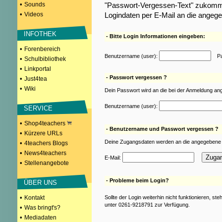
•
Sounds
"Passwort-Vergessen-Text" zukomme
•
Videos
Logindaten per E-Mail an die angeg
INFOTHEK
- Bitte Login Informationen eingeben:
•
Forenbereich
Benutzername (user):
Pas
•
Schulbibliothek
•
Linkportal
- Passwort vergessen ?
•
Just4tea
•
Wiki
Dein Passwort wird an die bei der Anmeldung an
Benutzername (user):
SERVICE
•
Shop4teachers
- Benutzername und Passwort vergessen ?
•
Kürzere URLs
Deine Zugangsdaten werden an die angegebene 
•
4teachers Blogs
•
News4teachers
E-Mail:
•
Stellenangebote
- Probleme beim Login?
ÜBER UNS
•
Kontakt
Sollte der Login weiterhin nicht funktionieren, st
unter 0261-9218791 zur Verfügung.
•
Was bringt's?
•
Mediadaten