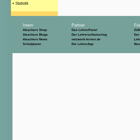
•
Statistik
Intern
Partner
Fri
4teachers Shop
Das LehrerPanel
ZU
4teachers Blogs
Der Lehrerselbstverlag
Der
4teachers News
netzwerk-lernen.de
Leh
Schulplaner
Die LehrerApp
Neu