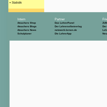
•
Statistik
Intern
Partner
Fri
4teachers Shop
Das LehrerPanel
ZU
4teachers Blogs
Der Lehrerselbstverlag
Der
4teachers News
netzwerk-lernen.de
Leh
Schulplaner
Die LehrerApp
Neu