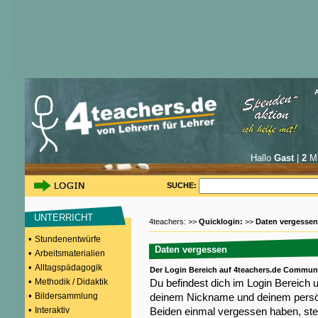
Hallo
Gast
|
2
Mi
SUCHE:
UNTERRICHT
4teachers: >>
Quicklogin:
>>
Daten vergessen
•
Stundenentwürfe
Daten vergessen
•
Arbeitsmaterialien
•
Alltagspädagogik
Der Login Bereich auf 4teachers.de Commun
•
Methodik / Didaktik
Du befindest dich im Login Bereich 
•
Bildersammlung
deinem Nickname und deinem persön
•
Interaktiv
Beiden einmal vergessen haben, steh