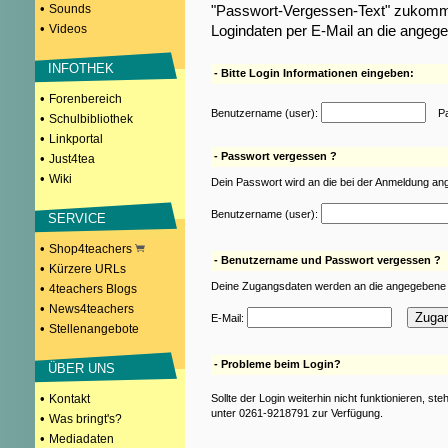
•
Sounds
"Passwort-Vergessen-Text" zukomme
•
Videos
Logindaten per E-Mail an die angeg
INFOTHEK
- Bitte Login Informationen eingeben:
•
Forenbereich
Benutzername (user):
Pas
•
Schulbibliothek
•
Linkportal
- Passwort vergessen ?
•
Just4tea
•
Wiki
Dein Passwort wird an die bei der Anmeldung an
Benutzername (user):
SERVICE
•
Shop4teachers
- Benutzername und Passwort vergessen ?
•
Kürzere URLs
Deine Zugangsdaten werden an die angegebene 
•
4teachers Blogs
•
News4teachers
E-Mail:
•
Stellenangebote
- Probleme beim Login?
ÜBER UNS
•
Kontakt
Sollte der Login weiterhin nicht funktionieren, st
unter 0261-9218791 zur Verfügung.
•
Was bringt's?
•
Mediadaten