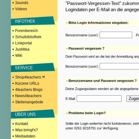
•
Sounds
"Passwort-Vergessen-Text" zukomme
•
Videos
Logindaten per E-Mail an die angeg
INFOTHEK
- Bitte Login Informationen eingeben:
•
Forenbereich
Benutzername (user):
Pas
•
Schulbibliothek
•
Linkportal
- Passwort vergessen ?
•
Just4tea
•
Wiki
Dein Passwort wird an die bei der Anmeldung an
Benutzername (user):
SERVICE
•
Shop4teachers
- Benutzername und Passwort vergessen ?
•
Kürzere URLs
Deine Zugangsdaten werden an die angegebene 
•
4teachers Blogs
•
News4teachers
E-Mail:
•
Stellenangebote
- Probleme beim Login?
ÜBER UNS
•
Kontakt
Sollte der Login weiterhin nicht funktionieren, st
unter 0261-9218791 zur Verfügung.
•
Was bringt's?
•
Mediadaten