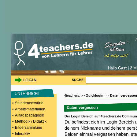
Hallo
Gast
|
2
Mi
SUCHE:
UNTERRICHT
4teachers: >>
Quicklogin:
>>
Daten vergessen
•
Stundenentwürfe
Daten vergessen
•
Arbeitsmaterialien
•
Alltagspädagogik
Der Login Bereich auf 4teachers.de Commun
•
Methodik / Didaktik
Du befindest dich im Login Bereich 
•
Bildersammlung
deinem Nickname und deinem persön
•
Interaktiv
Beiden einmal vergessen haben, steh