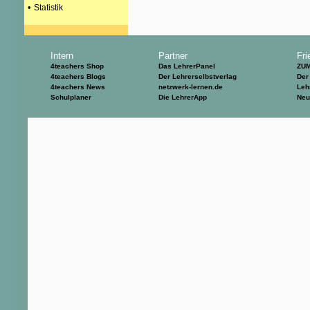
•
Statistik
Intern
Partner
Fri
4teachers Shop
Das LehrerPanel
ZU
4teachers Blogs
Der Lehrerselbstverlag
Der
4teachers News
netzwerk-lernen.de
Leh
Schulplaner
Die LehrerApp
Neu