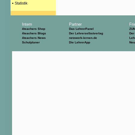
•
Statistik
Intern
Partner
Fri
4teachers Shop
Das LehrerPanel
ZU
4teachers Blogs
Der Lehrerselbstverlag
Der
4teachers News
netzwerk-lernen.de
Leh
Schulplaner
Die LehrerApp
Neu