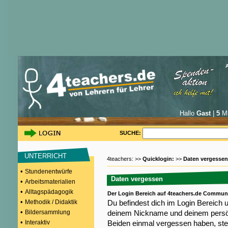
Hallo
Gast
|
5
Mi
SUCHE:
UNTERRICHT
4teachers: >>
Quicklogin:
>>
Daten vergessen
•
Stundenentwürfe
Daten vergessen
•
Arbeitsmaterialien
•
Alltagspädagogik
Der Login Bereich auf 4teachers.de Commun
•
Methodik / Didaktik
Du befindest dich im Login Bereich 
•
Bildersammlung
deinem Nickname und deinem persön
•
Interaktiv
Beiden einmal vergessen haben, steh