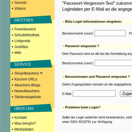
•
Sounds
"Passwort-Vergessen-Text" zukomme
•
Videos
Logindaten per E-Mail an die angeg
INFOTHEK
- Bitte Login Informationen eingeben:
•
Forenbereich
Benutzername (user):
Pas
•
Schulbibliothek
•
Linkportal
- Passwort vergessen ?
•
Just4tea
•
Wiki
Dein Passwort wird an die bei der Anmeldung an
Benutzername (user):
SERVICE
•
Shop4teachers
- Benutzername und Passwort vergessen ?
•
Kürzere URLs
Deine Zugangsdaten werden an die angegebene 
•
4teachers Blogs
•
News4teachers
E-Mail:
•
Stellenangebote
- Probleme beim Login?
ÜBER UNS
•
Kontakt
Sollte der Login weiterhin nicht funktionieren, st
unter 0261-9218791 zur Verfügung.
•
Was bringt's?
•
Mediadaten