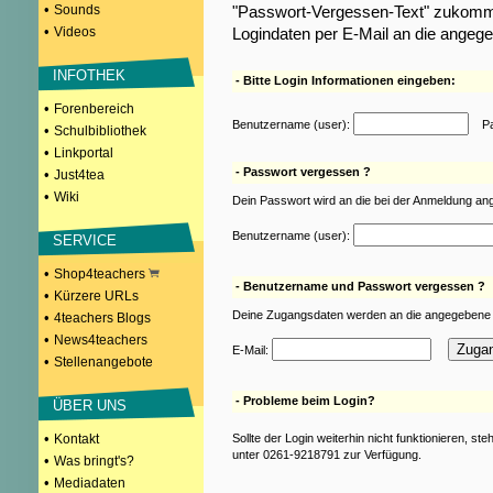
•
Sounds
"Passwort-Vergessen-Text" zukomme
•
Videos
Logindaten per E-Mail an die angeg
INFOTHEK
- Bitte Login Informationen eingeben:
•
Forenbereich
Benutzername (user):
Pas
•
Schulbibliothek
•
Linkportal
- Passwort vergessen ?
•
Just4tea
•
Wiki
Dein Passwort wird an die bei der Anmeldung an
Benutzername (user):
SERVICE
•
Shop4teachers
- Benutzername und Passwort vergessen ?
•
Kürzere URLs
Deine Zugangsdaten werden an die angegebene 
•
4teachers Blogs
•
News4teachers
E-Mail:
•
Stellenangebote
- Probleme beim Login?
ÜBER UNS
•
Kontakt
Sollte der Login weiterhin nicht funktionieren, st
unter 0261-9218791 zur Verfügung.
•
Was bringt's?
•
Mediadaten