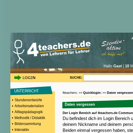
Hallo
Gast
|
10
Mi
SUCHE:
UNTERRICHT
4teachers: >>
Quicklogin:
>>
Daten vergessen
•
Stundenentwürfe
Daten vergessen
•
Arbeitsmaterialien
•
Alltagspädagogik
Der Login Bereich auf 4teachers.de Commun
•
Methodik / Didaktik
Du befindest dich im Login Bereich 
•
Bildersammlung
deinem Nickname und deinem persön
•
Interaktiv
Beiden einmal vergessen haben, steh