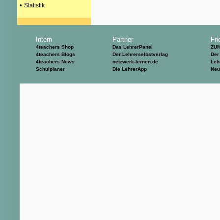
•
Statistik
Intern
Partner
Fri
4teachers Shop
Das LehrerPanel
ZU
4teachers Blogs
Der Lehrerselbstverlag
Der
4teachers News
netzwerk-lernen.de
Leh
Schulplaner
Die LehrerApp
Neu