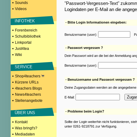
•
Sounds
"Passwort-Vergessen-Text" zukomme
•
Videos
Logindaten per E-Mail an die angeg
INFOTHEK
- Bitte Login Informationen eingeben:
•
Forenbereich
Benutzername (user):
Pas
•
Schulbibliothek
•
Linkportal
- Passwort vergessen ?
•
Just4tea
•
Wiki
Dein Passwort wird an die bei der Anmeldung an
Benutzername (user):
SERVICE
•
Shop4teachers
- Benutzername und Passwort vergessen ?
•
Kürzere URLs
Deine Zugangsdaten werden an die angegebene 
•
4teachers Blogs
•
News4teachers
E-Mail:
•
Stellenangebote
- Probleme beim Login?
ÜBER UNS
•
Kontakt
Sollte der Login weiterhin nicht funktionieren, st
unter 0261-9218791 zur Verfügung.
•
Was bringt's?
•
Mediadaten