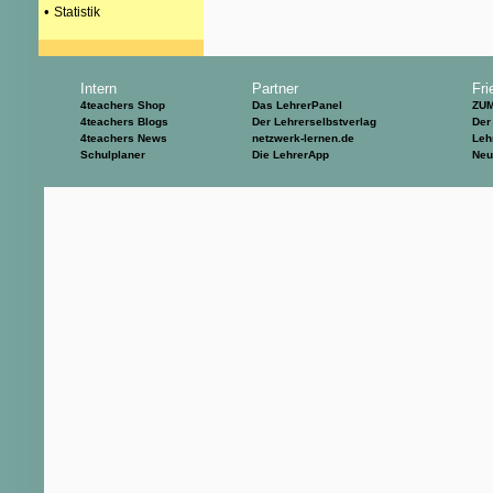
•
Statistik
Intern
Partner
Fri
4teachers Shop
Das LehrerPanel
ZU
4teachers Blogs
Der Lehrerselbstverlag
Der
4teachers News
netzwerk-lernen.de
Leh
Schulplaner
Die LehrerApp
Neu