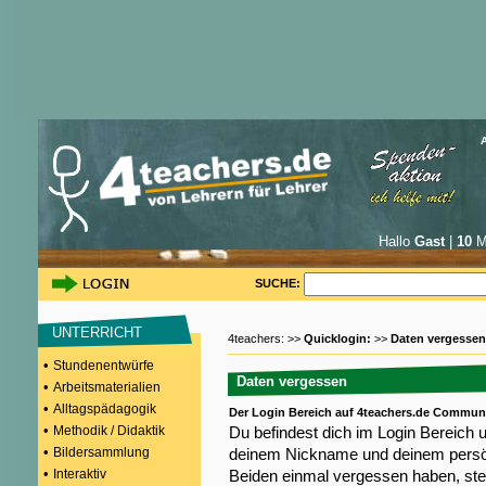
Hallo
Gast
|
10
Mi
SUCHE:
UNTERRICHT
4teachers: >>
Quicklogin:
>>
Daten vergessen
•
Stundenentwürfe
Daten vergessen
•
Arbeitsmaterialien
•
Alltagspädagogik
Der Login Bereich auf 4teachers.de Commun
•
Methodik / Didaktik
Du befindest dich im Login Bereich 
•
Bildersammlung
deinem Nickname und deinem persön
•
Interaktiv
Beiden einmal vergessen haben, steh