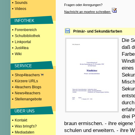
•
Sounds
Fragen oder Anregungen?
•
Videos
Nachricht an moehre schreiben
INFOTHEK
•
Forenbereich
Primär- und Sekundärfarben
•
Schulbibliothek
Die S
•
Linkportal
daß d
•
Just4tea
Farbe
•
Wiki
Windl
SERVICE
eines
Sekun
•
Shop4teachers
•
Kürzere URLs
Misch
•
4teachers Blogs
Sekun
•
News4teachers
entst
•
Stellenangebote
durch
erfah
ÜBER UNS
drei 
•
Kontakt
braun ermischen. - ihre eige
•
Was bringt's?
schulen und erweitern. - ihre 
•
Mediadaten