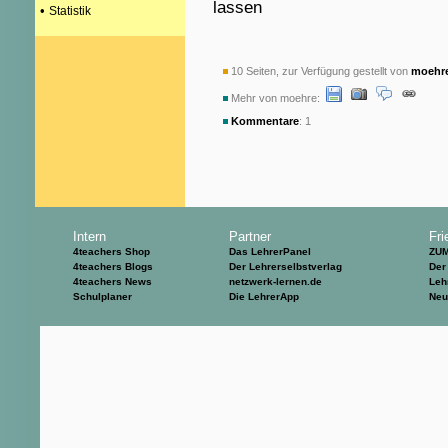
lassen
•
Statistik
10 Seiten, zur Verfügung gestellt von
moehr
Mehr von moehre:
Kommentare
: 1
Intern
Partner
Fri
4teachers Shop
Das LehrerPanel
ZU
4teachers Blogs
Der Lehrerselbstverlag
Der
4teachers News
netzwerk-lernen.de
Leh
Schulplaner
Die LehrerApp
Neu