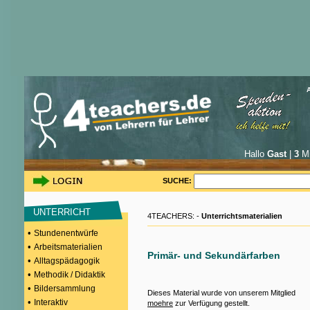
Hallo
Gast
|
3
Mi
SUCHE:
UNTERRICHT
4TEACHERS: -
Unterrichtsmaterialien
•
Stundenentwürfe
•
Arbeitsmaterialien
Primär- und Sekundärfarben
•
Alltagspädagogik
•
Methodik / Didaktik
•
Bildersammlung
Dieses Material wurde von unserem Mitglied
•
Interaktiv
moehre
zur Verfügung gestellt.