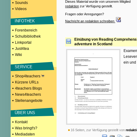
Dieses Material wurde von unserem Mitglied
•
Sounds
redaktion
zur Verfügung gestellt.
•
Videos
Fragen oder Anregungen?
INFOTHEK
Nachricht an redaktion schreiben
•
Forenbereich
•
Schulbibliothek
Einübung von Reading Comprehensio
•
Linkportal
adventure in Scotland
•
Just4tea
Examens
•
Wiki
Lesever
ein und
SERVICE
•
Shop4teachers
•
Kürzere URLs
•
4teachers Blogs
•
News4teachers
•
Stellenangebote
ÜBER UNS
•
Kontakt
•
Was bringt's?
16 Seiten, zur Verfügung gestellt von
redakt
•
Mediadaten