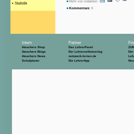
Mehr von redaktion:
•
Statistik
Kommentare
: 8
Intern
Partner
Fri
4teachers Shop
Das LehrerPanel
ZU
4teachers Blogs
Der Lehrerselbstverlag
Der
4teachers News
netzwerk-lernen.de
Leh
Schulplaner
Die LehrerApp
Neu