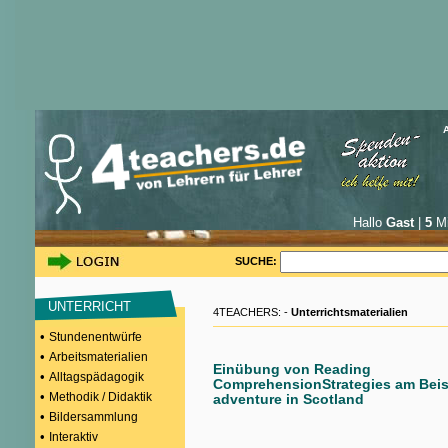
Hallo
Gast
|
5
Mi
SUCHE:
UNTERRICHT
4TEACHERS: -
Unterrichtsmaterialien
•
Stundenentwürfe
•
Arbeitsmaterialien
Einübung von Reading
•
Alltagspädagogik
ComprehensionStrategies am Beis
•
Methodik / Didaktik
adventure in Scotland
•
Bildersammlung
•
Interaktiv