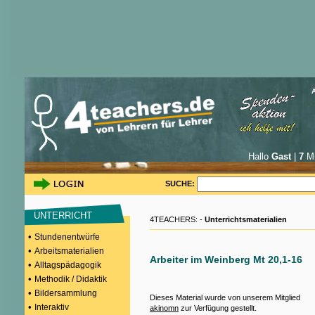
Hallo
Gast
|
7
Mi
SUCHE:
UNTERRICHT
4TEACHERS: -
Unterrichtsmaterialien
•
Stundenentwürfe
•
Arbeitsmaterialien
Arbeiter im Weinberg Mt 20,1-16
•
Alltagspädagogik
•
Methodik / Didaktik
•
Bildersammlung
Dieses Material wurde von unserem Mitglied
•
Interaktiv
akinomn
zur Verfügung gestellt.