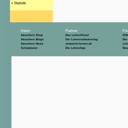
•
Statistik
Intern
Partner
Fri
4teachers Shop
Das LehrerPanel
ZU
4teachers Blogs
Der Lehrerselbstverlag
Der
4teachers News
netzwerk-lernen.de
Leh
Schulplaner
Die LehrerApp
Neu