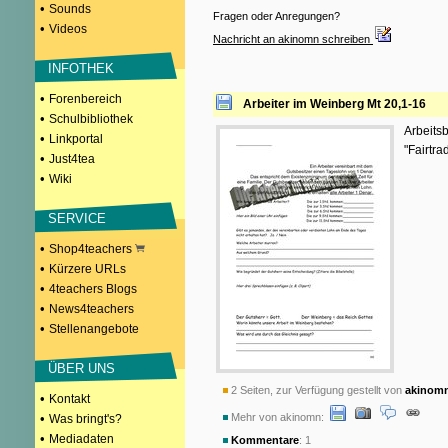
•
Sounds
Fragen oder Anregungen?
•
Videos
Nachricht an akinomn schreiben
INFOTHEK
•
Forenbereich
Arbeiter im Weinberg Mt 20,1-16
•
Schulbibliothek
Arbeitsb
•
Linkportal
"Fairtra
•
Just4tea
•
Wiki
SERVICE
•
Shop4teachers
•
Kürzere URLs
•
4teachers Blogs
•
News4teachers
•
Stellenangebote
ÜBER UNS
2 Seiten, zur Verfügung gestellt von
akinom
•
Kontakt
•
Mehr von akinomn:
Was bringt's?
•
Mediadaten
Kommentare
: 1